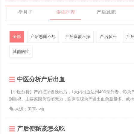
坐月子
疾病护理
产后减肥
全部
产后恶露不尽
产后食欲不振
产后多汗
产
其他病症
中医分析产后出血
【中医分析】产妇把胎盘娩出后，1天内出血达到400毫升者，称
别重视。主要原因为宫缩无力，临床表现为产道出血急瓶量多。或持续
来源：国医小镇
产后便秘该怎么吃