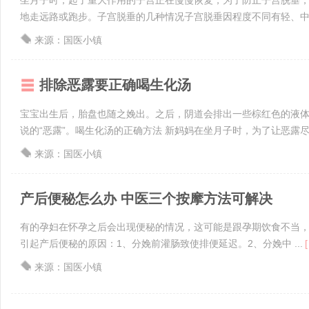
坐月子时，起了重大作用的子宫正在慢慢恢复，为了防止子宫脱垂
地走远路或跑步。子宫脱垂的几种情况子宫脱垂因程度不同有轻、中、
来源：国医小镇
排除恶露要正确喝生化汤
宝宝出生后，胎盘也随之娩出。之后，阴道会排出一些棕红色的液
说的“恶露”。喝生化汤的正确方法 新妈妈在坐月子时，为了让恶露尽快
来源：国医小镇
产后便秘怎么办 中医三个按摩方法可解决
有的孕妇在怀孕之后会出现便秘的情况，这可能是跟孕期饮食不当
引起产后便秘的原因：1、分娩前灌肠致使排便延迟。2、分娩中 ...
[
来源：国医小镇