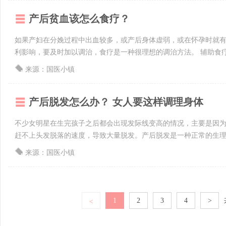
产后贫血该怎么食疗？
如果产妇在分娩过程中出血较多，或产后身体虚弱，或在怀孕时就
利影响，要及时加以调治，食疗是一种很理想的调治方法。 辅助食疗方—
来源：国医小镇
产后脱发怎么办？ 女人要这样调理身体
不少女明星在生完孩子之后都会出现发际线变高的情况，主要是因
赶不上头发脱落的速度，导致大量脱发。产后脱发是一种正常的生理现
来源：国医小镇
1
2
3
4
>
<