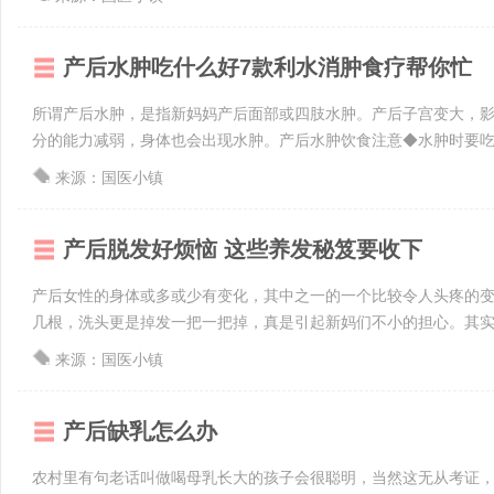
产后水肿吃什么好7款利水消肿食疗帮你忙
所谓产后水肿，是指新妈妈产后面部或四肢水肿。产后子宫变大，影
分的能力减弱，身体也会出现水肿。产后水肿饮食注意◆水肿时要吃清
来源：国医小镇
产后脱发好烦恼 这些养发秘笈要收下
产后女性的身体或多或少有变化，其中之一的一个比较令人头疼的
几根，洗头更是掉发一把一把掉，真是引起新妈们不小的担心。其实，
来源：国医小镇
产后缺乳怎么办
农村里有句老话叫做喝母乳长大的孩子会很聪明，当然这无从考证