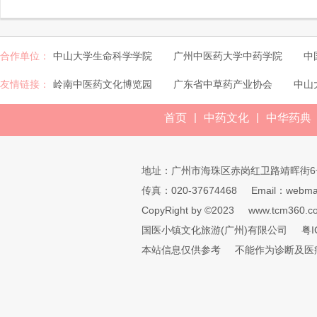
合作单位：
中山大学生命科学学院
广州中医药大学中药学院
中
友情链接：
岭南中医药文化博览园
广东省中草药产业协会
中山
|
|
首页
中药文化
中华药典
地址：广州市海珠区赤岗红卫路靖晖街6
传真：020-37674468
Email：webmai
CopyRight by ©2023
www.tcm360.c
国医小镇文化旅游(广州)有限公司
粤I
本站信息仅供参考
不能作为诊断及医