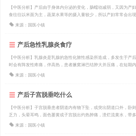
【中医分析】产后由于身体内分泌的变化，肠蠕动减弱，又因为产
食往往以米面为主，蔬菜水果等的摄入量较少，所以产妇常常会出现现
来源：国医小镇
产后急性乳腺炎食疗
【中医分析】乳腺炎是乳腺的急性化脓性感染所造成，多发生于产
时会有阵发性疼痛，伴高热，患者腋窝淋巴结肿大并压痛，在短期内就
来源：国医小镇
产后子宫脱垂吃什么
【中医分析】子宫脱垂患者阴道内有物下坠，或突出阴道口外，卧
乏力，头晕耳鸣，面色萎黄或子宫脱出灼热肿痛，溃烂流黄水，带多色
来源：国医小镇