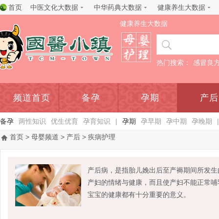
首页
中医文化大数据
中华药典大数据
健康养生大数据
健康养生大数据
热门搜索：
感冒良
频道首页
备孕
孕期
产后
备孕
两性知识
优生优育
孕育知识
|
孕期
孕早期
孕中期
孕晚期
|
首页
>
母婴频道
>
产后
> 疾病护理
产后病，是指胎儿娩出后至产褥期间所发生
产妇的情绪与健康，而且使产妇不能正常哺
宝宝的健康都有十分重要的意义。