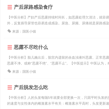
产后尿路感染食疗
【中医分析】产妇产后恶露持续时间长，如恶露处理欠清洁，就容
外，反复插导尿管也容易造成感染。尿急、尿频、尿痛就是尿路感染的
来源：国医小镇
恶露不尽吃什么
【中医分析】胎儿娩出后，胎宫内遗留的余血浊液叫恶露。正常恶露
恶露不净。或称“恶露不绝”、“恶露不止”。【中医提示】中医认为，本
来源：国医小镇
产后脱发怎么吃
【中医分析】人的头发每隔5年就要全部更换一次，只因平时头发的
的速度与女性体内的雌激素水平有关：雌激素水平高时，头发更新速度