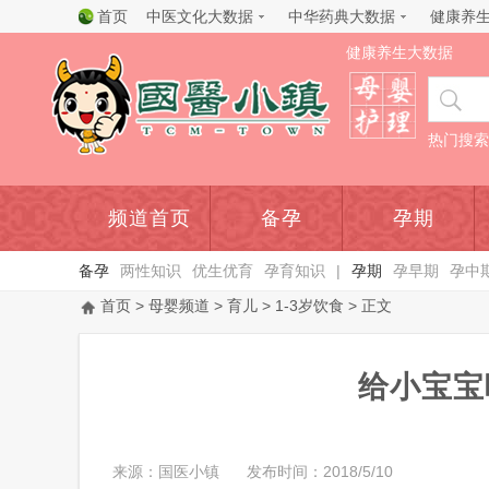
首页
中医文化大数据
中华药典大数据
健康养
健康养生大数据
热门搜索
频道首页
备孕
孕期
备孕
两性知识
优生优育
孕育知识
|
孕期
孕早期
孕中
首页
>
母婴频道
>
育儿
>
1-3岁饮食
> 正文
给小宝宝
来源：国医小镇
发布时间：2018/5/10