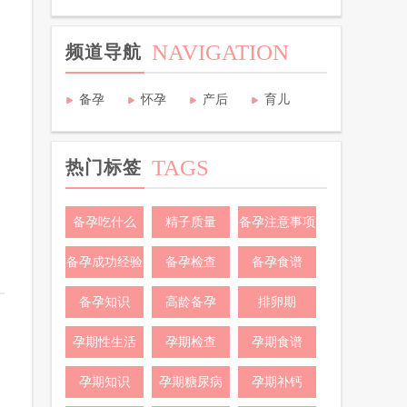
NAVIGATION
频道导航
备孕
怀孕
产后
育儿
TAGS
热门标签
备孕吃什么
精子质量
备孕注意事项
备孕成功经验
备孕检查
备孕食谱
备孕知识
高龄备孕
排卵期
孕期性生活
孕期检查
孕期食谱
孕期知识
孕期糖尿病
孕期补钙