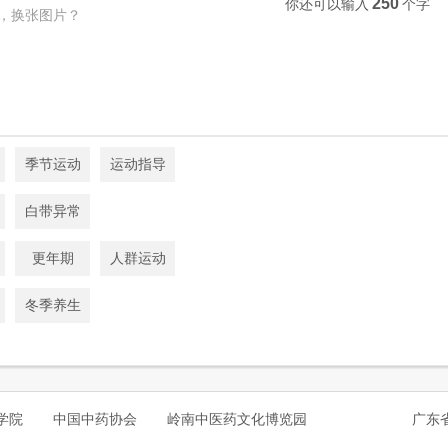
250
你还可以输入
个字
，换张图片？
季节运动
运动指导
白带异常
更年期
人群运动
冬季养生
学院
中国中药协会
岭南中医药文化博览园
广东