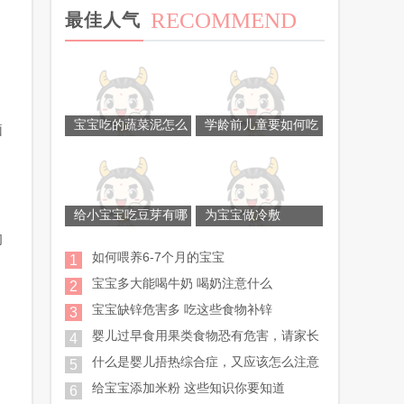
RECOMMEND
最佳人气
宝宝吃的蔬菜泥怎么
学龄前儿童要如何吃
脑
给小宝宝吃豆芽有哪
为宝宝做冷敷
的
如何喂养6-7个月的宝宝
1
宝宝多大能喝牛奶 喝奶注意什么
2
宝宝缺锌危害多 吃这些食物补锌
3
婴儿过早食用果类食物恐有危害，请家长
4
什么是婴儿捂热综合症，又应该怎么注意
5
给宝宝添加米粉 这些知识你要知道
6