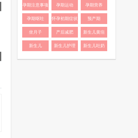
孕期注意事项
孕期运动
孕期营养
孕期呕吐
怀孕初期症状
预产期
坐月子
产后减肥
新生儿黄疸
新生儿
新生儿护理
新生儿吐奶