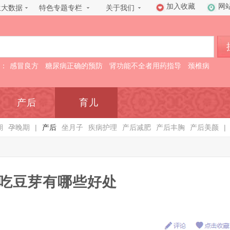
加入收藏
网
生大数据
特色专题专栏
关于我们
：
感冒良方
糖尿病正确的预防
肾功能不全者用药指导
颈椎病
产后
育儿
期
孕晚期
|
产后
坐月子
疾病护理
产后减肥
产后丰胸
产后美颜
|
吃豆芽有哪些好处