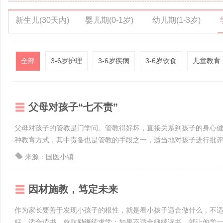
新生儿(30天内)
婴儿期(0-1岁)
幼儿期(1-3岁)
全部
3-6岁护理
3-6岁疾病
3-6岁饮食
儿童教育
父母对孩子“七不责”
父母对孩子的管教是门学问。管教得好坏，直接关系到孩子的身心
种教育方式，其中责备也是管教的手段之一，适当地对孩子进行批评教
来源：国医小镇
因材施教，笃定未来
作为家长要善于发现小孩子的根性，就是看小孩子适合做什么，不
好，适合读书，就鼓励继续求学；如果不适合继续读书，就让他学一门