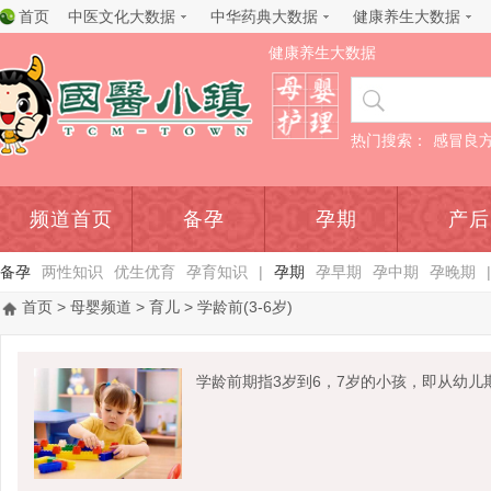
首页
中医文化大数据
中华药典大数据
健康养生大数据
健康养生大数据
热门搜索：
感冒良
频道首页
备孕
孕期
产后
备孕
两性知识
优生优育
孕育知识
|
孕期
孕早期
孕中期
孕晚期
|
首页
>
母婴频道
>
育儿
> 学龄前(3-6岁)
学龄前期指3岁到6，7岁的小孩，即从幼儿