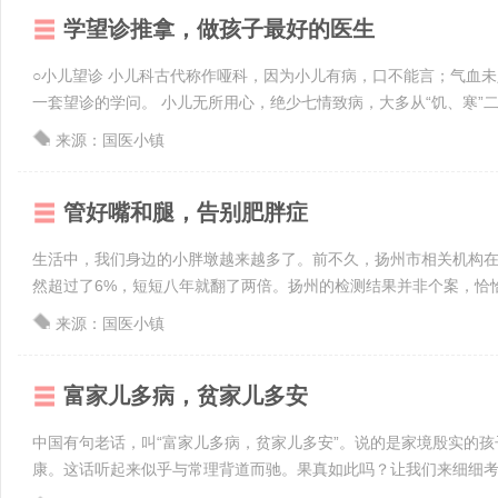
学望诊推拿，做孩子最好的医生
○小儿望诊 小儿科古代称作哑科，因为小儿有病，口不能言；气血
一套望诊的学问。 小儿无所用心，绝少七情致病，大多从“饥、寒”二字
来源：国医小镇
管好嘴和腿，告别肥胖症
生活中，我们身边的小胖墩越来越多了。前不久，扬州市相关机构
然超过了6%，短短八年就翻了两倍。扬州的检测结果并非个案，恰恰是
来源：国医小镇
富家儿多病，贫家儿多安
中国有句老话，叫“富家儿多病，贫家儿多安”。说的是家境殷实的
康。这话听起来似乎与常理背道而驰。果真如此吗？让我们来细细考究