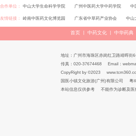
合作单位：
中山大学生命科学学院
广州中医药大学中药学院
中
友情链接：
岭南中医药文化博览园
广东省中草药产业协会
中山
|
|
首页
中药文化
中华药典
地址：广州市海珠区赤岗红卫路靖晖街6
传真：020-37674468
Email：webmai
CopyRight by ©2023
www.tcm360.c
国医小镇文化旅游(广州)有限公司
粤I
本站信息仅供参考
不能作为诊断及医