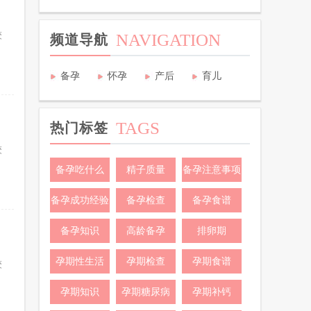
较
NAVIGATION
频道导航
备孕
怀孕
产后
育儿
TAGS
热门标签
较
备孕吃什么
精子质量
备孕注意事项
备孕成功经验
备孕检查
备孕食谱
备孕知识
高龄备孕
排卵期
孕期性生活
孕期检查
孕期食谱
较
孕期知识
孕期糖尿病
孕期补钙