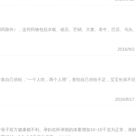
用药除外），这些药物包括水银、砒石、芒硝、大黄、牵牛、巴豆、乌头
2016/9/2
靠自己供给，“一个人吃，两个人用”，害怕自己供给不足，宝宝长得不壮
2016/8/17
母子双方健康都不利。孕妇在怀孕期的体重增加10~15千克为正常，准