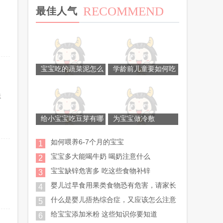
RECOMMEND
最佳人气
宝宝吃的蔬菜泥怎么
学龄前儿童要如何吃
送
给小宝宝吃豆芽有哪
为宝宝做冷敷
如何喂养6-7个月的宝宝
1
宝宝多大能喝牛奶 喝奶注意什么
2
宝宝缺锌危害多 吃这些食物补锌
3
婴儿过早食用果类食物恐有危害，请家长
4
什么是婴儿捂热综合症，又应该怎么注意
5
给宝宝添加米粉 这些知识你要知道
6