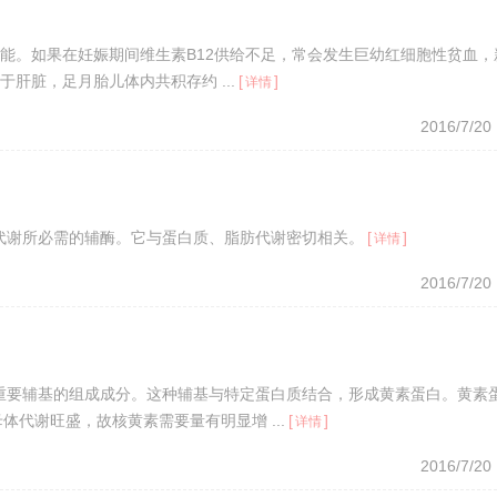
功能。如果在妊娠期间维生素B12供给不足，常会发生巨幼红细胞性贫血，
肝脏，足月胎儿体内共积存约 ...
[
]
详情
2016/7/20
代谢所必需的辅酶。它与蛋白质、脂肪代谢密切相关。
[
]
详情
2016/7/20
重要辅基的组成成分。这种辅基与特定蛋白质结合，形成黄素蛋白。黄素
代谢旺盛，故核黄素需要量有明显增 ...
[
]
详情
2016/7/20