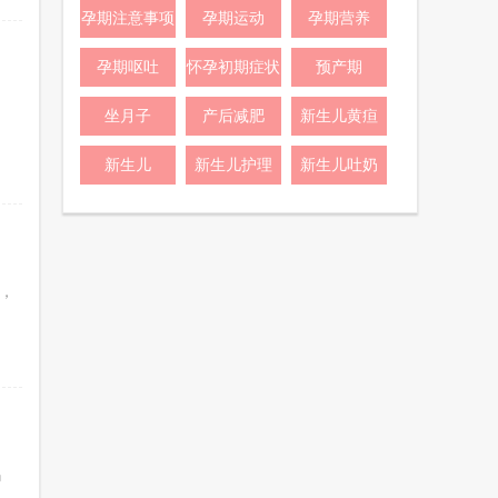
孕期注意事项
孕期运动
孕期营养
孕期呕吐
怀孕初期症状
预产期
、
坐月子
产后减肥
新生儿黄疸
新生儿
新生儿护理
新生儿吐奶
，
妈