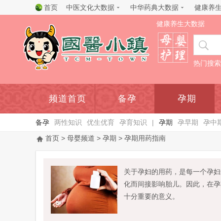
首页
中医文化大数据
中华药典大数据
健康养
健康养生大数据
热门搜索
频道首页
备孕
孕期
备孕
两性知识
优生优育
孕育知识
|
孕期
孕早期
孕中
首页
>
母婴频道
>
孕期
> 孕期用药指南
关于孕妇的用药，是每一个孕妇
化而间接影响胎儿。因此，在孕
十分重要的意义。