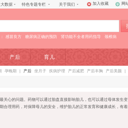
加入收藏
网
生大数据
特色专题专栏
关于我们
：
感冒良方
糖尿病正确的预防
肾功能不全者用药指导
颈椎病
产后
育儿
期
孕晚期
|
产后
坐月子
疾病护理
产后减肥
产后丰胸
产后美颜
|
最关心的问题。药物可以通过胎盘直接影响胎儿，也可以通过母体发生变
期合理用药，对保障母儿的安全，维护胎儿的正常发育和健康成长，有着