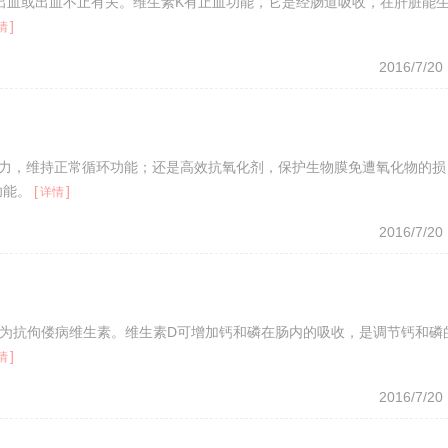
出血或出血不止有关。维生素K有止血功能，它是经肠道吸收，在肝脏能
]
情
2016/7/20
耐力，维持正常循环功能；还是高效抗氧化剂，保护生物膜免遭氧化物的损
功能。
[
]
详情
2016/7/20
为抗佝偻病维生素。维生素D可增加钙和磷在肠内的吸收，是调节钙和磷
]
情
2016/7/20