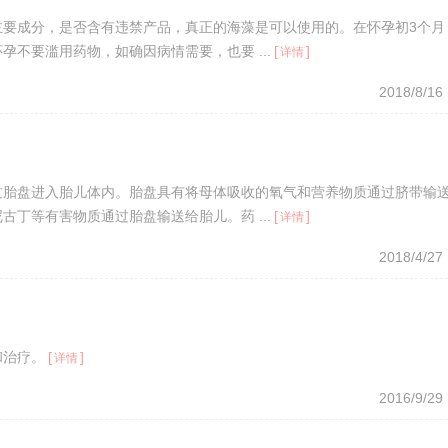
主要成分，是否含有违禁产品，真正的海藻是可以使用的。在怀孕初3个月
不要滥用药物，如确因病情需要，也要 ...
[
]
详情
2018/8/16
过胎盘进入胎儿体内。胎盘具有将母体吸收的氧气和营养物质通过脐带输
丁等有害物质通过胎盘输送给胎儿。药 ...
[
]
详情
2018/4/27
和治疗。
[
]
详情
2016/9/29