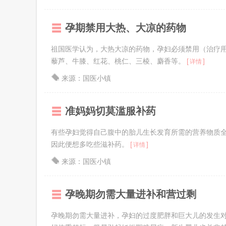
孕期禁用大热、大凉的药物
祖国医学认为，大热大凉的药物，孕妇必须禁用（治疗
藜芦、牛膝、红花、桃仁、三棱、麝香等。
[
]
详情
来源：国医小镇
准妈妈切莫滥服补药
有些孕妇觉得自己腹中的胎儿生长发育所需的营养物质全
因此便想多吃些滋补药。
[
]
详情
来源：国医小镇
孕晚期勿需大量进补和营过剩
孕晚期勿需大量进补，孕妇的过度肥胖和巨大儿的发生对