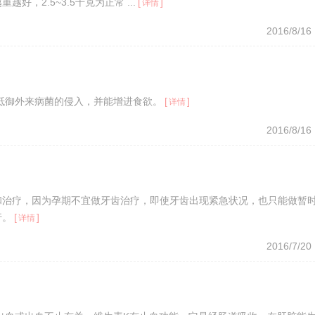
，2.5~3.5千克为正常 ...
[
]
详情
2016/8/16
抵御外来病菌的侵入，并能增进食欲。
[
]
详情
2016/8/16
和治疗，因为孕期不宜做牙齿治疗，即使牙齿出现紧急状况，也只能做暂
行。
[
]
详情
2016/7/20