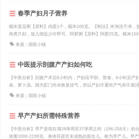
春季产妇月子营养
糯米蛋花粥【原料】鸡蛋1个，糯米100克。【制法】米淘洗干净
冉煮片刻，放入细盐少许即可。阿胶粥【原料】阿胶25克。糯米150克
来源：国医小镇
中医提示剖腹产产妇如何吃
【中医分析】剖腹产术后6小时内，产妇应平卧、禁食。6小时后产
条、萝卜汤。因为肛门尚未恢复排气，所以产妇不要吃产气和不易消化
来源：国医小镇
早产产妇所需特殊营养
【中医分析】早产是指在满28孕周至37孕周之间（196-258天）
体重1000-2199克、身体符器官未成熟的新生儿。称为早产儿。早产儿死