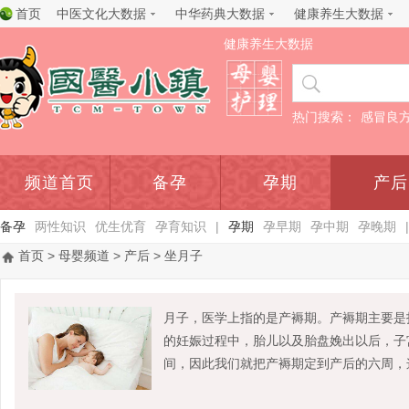
首页
中医文化大数据
中华药典大数据
健康养生大数据
健康养生大数据
热门搜索：
感冒良
频道首页
备孕
孕期
产后
备孕
两性知识
优生优育
孕育知识
|
孕期
孕早期
孕中期
孕晚期
|
首页
>
母婴频道
>
产后
> 坐月子
月子，医学上指的是产褥期。产褥期主要是
的妊娠过程中，胎儿以及胎盘娩出以后，子
间，因此我们就把产褥期定到产后的六周，