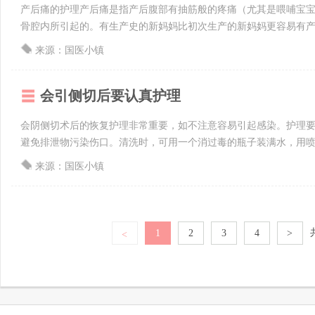
产后痛的护理产后痛是指产后腹部有抽筋般的疼痛（尤其是喂哺宝
骨腔内所引起的。有生产史的新妈妈比初次生产的新妈妈更容易有产后
来源：国医小镇
会引侧切后要认真护理
会阴侧切术后的恢复护理非常重要，如不注意容易引起感染。护理要
避免排泄物污染伤口。清洗时，可用一个消过毒的瓶子装满水，用喷射
来源：国医小镇
1
2
3
4
>
<