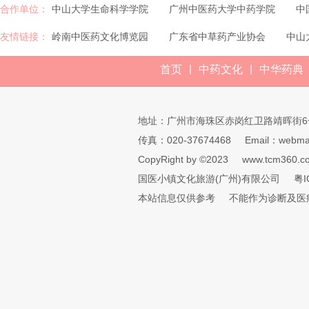
合作单位：
中山大学生命科学学院
广州中医药大学中药学院
中
友情链接：
岭南中医药文化博览园
广东省中草药产业协会
中山
|
|
首页
中药文化
中华药典
地址：广州市海珠区赤岗红卫路靖晖街6
传真：020-37674468
Email：webmai
CopyRight by ©2023
www.tcm360.c
国医小镇文化旅游(广州)有限公司
粤I
本站信息仅供参考
不能作为诊断及医