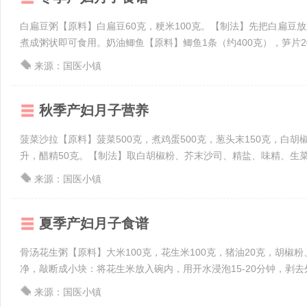
白扁豆粥【原料】白扁豆60克，粳米100克。【制法】先把白扁豆
煮成粥状即可食用。奶油鲫鱼【原料】鲫鱼1条（约400克），笋片20克
来源：国医小镇
秋季产妇月子营养
菠菜沙拉【原料】菠菜500克，煮鸡蛋500克，葱头末150克，白胡椒
升，醋精50克。【制法】取白胡椒粉、芥末沙司、精盐、味精、生菜油、
来源：国医小镇
夏季产妇月子食谱
骨汤花生粥【原料】大米100克，花生米100克，猪油20克，胡
净，敲断成小块：将花生米放入碗内，用开水浸泡15-20分钟，剥去外皮
来源：国医小镇