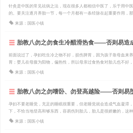
针灸是中医的常见祛病之法，现在很多人都相信中医了，乐于用中
的。要关注逐月养胎一节，每一个月都有一条经脉在起重要作用，那条
来源：国医小镇
胎教八勿之勿食生冷醋滑热食——否则易造
前面说过了，孕妇吃生冷之物不好，损伤脾胃，因为孩子靠母血来
胃；婴儿在母腹为阳物，偏热性，所以母亲过食热食对胎儿也不好，易
来源：国医小镇
胎教八勿之勿嗜卧、勿登高越险——否则易
孕妇不要老睡觉，充足的睡眠很重要，但老睡觉就会造成气血凝滞
下，不恰当地登高和够东西，容易伤到胎儿，胎儿是很娇嫩的，这
来源：国医小镇