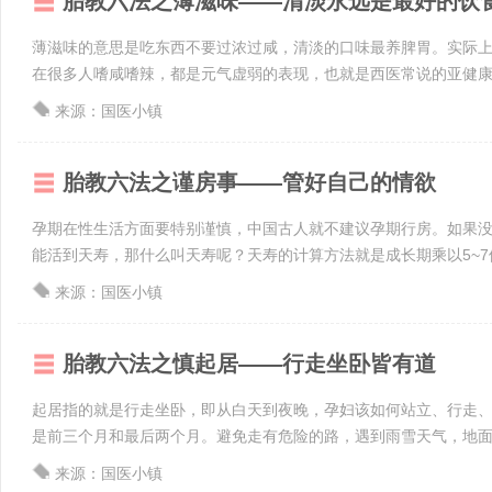
胎教六法之薄滋味——清淡永远是最好的饮
薄滋味的意思是吃东西不要过浓过咸，清淡的口味最养脾胃。实际
在很多人嗜咸嗜辣，都是元气虚弱的表现，也就是西医常说的亚健康，
来源：国医小镇
胎教六法之谨房事——管好自己的情欲
孕期在性生活方面要特别谨慎，中国古人就不建议孕期行房。如果
能活到天寿，那什么叫天寿呢？天寿的计算方法就是成长期乘以5~7倍
来源：国医小镇
胎教六法之慎起居——行走坐卧皆有道
起居指的就是行走坐卧，即从白天到夜晚，孕妇该如何站立、行走
是前三个月和最后两个月。避免走有危险的路，遇到雨雪天气，地面湿
来源：国医小镇