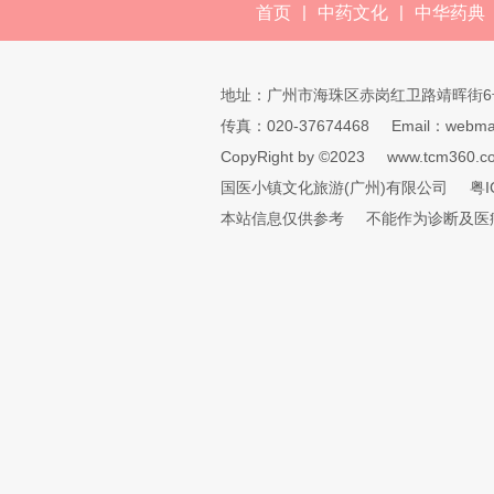
|
|
首页
中药文化
中华药典
地址：广州市海珠区赤岗红卫路靖晖街6
传真：020-37674468
Email：webmai
CopyRight by ©2023
www.tcm360.c
国医小镇文化旅游(广州)有限公司
粤I
本站信息仅供参考
不能作为诊断及医