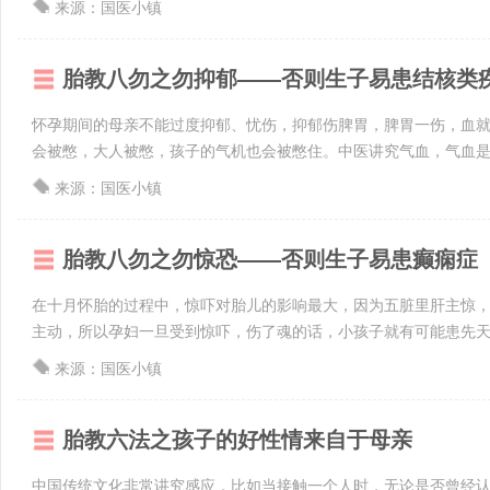
来源：国医小镇
胎教八勿之勿抑郁——否则生子易患结核类
怀孕期间的母亲不能过度抑郁、忧伤，抑郁伤脾胃，脾胃一伤，血
会被憋，大人被憋，孩子的气机也会被憋住。中医讲究气血，气血是人
来源：国医小镇
胎教八勿之勿惊恐——否则生子易患癫痫症
在十月怀胎的过程中，惊吓对胎儿的影响最大，因为五脏里肝主惊
主动，所以孕妇一旦受到惊吓，伤了魂的话，小孩子就有可能患先天癫
来源：国医小镇
胎教六法之孩子的好性情来自于母亲
中国传统文化非常讲究感应，比如当接触一个人时，无论是否曾经