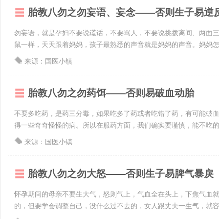
胎教八勿之勿妄语、妄念——否则生子易逆
勿妄语，就是孕妇不要说谎话，不要骂人，不要说挑拨离间、两面
鼠一样，天天跟着妈妈，孩子最熟悉的声音就是妈妈的声音。妈妈怎么
来源：国医小镇
胎教八勿之勿药饵——否则易破血动胎
不要多吃药，是药三分毒，如果吃多了药或者吃错了药，有可能破
得一些奇奇怪怪的病。所以在服药方面，我们确实要谨慎，能不吃的就
来源：国医小镇
胎教八勿之勿大怒——否则生子易脾气暴戾
怀孕期间的母亲不要生大气，怒则气上，气血全在头上，下焦气血
的，但要学会调整自己，没什么过不去的，女人跟丈夫一生气，就容易