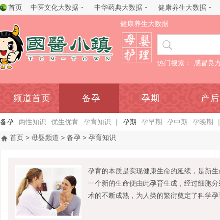
首页
中医文化大数据
中华药典大数据
健康养生大数据
健康养生大数据
热门搜索：
感冒良
频道首页
备孕
孕期
产后
备孕
两性知识
优生优育
孕育知识
|
孕期
孕早期
孕中期
孕晚期
|
首页
>
母婴频道
>
备孕
> 孕育知识
孕育的本质是实现健康生命的延续，是新生
一个新的生命便由此孕育生成，经过细胞分
术的不断成熟，为人类的繁衍奠定了科学孕