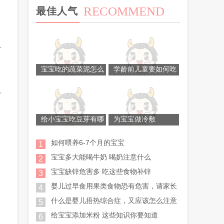
RECOMMEND
最佳人气
有
宝宝吃的蔬菜泥怎么
学龄前儿童要如何吃
时
给小宝宝吃豆芽有哪
为宝宝做冷敷
如何喂养6-7个月的宝宝
1
宝宝多大能喝牛奶 喝奶注意什么
2
宝宝缺锌危害多 吃这些食物补锌
3
婴儿过早食用果类食物恐有危害，请家长
4
什么是婴儿捂热综合症，又应该怎么注意
5
给宝宝添加米粉 这些知识你要知道
6