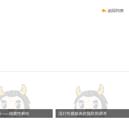
病——细菌性痢疾
流行性腮腺炎的预防和调养