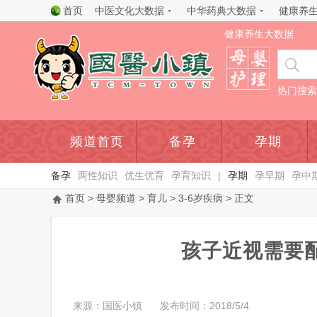
首页
中医文化大数据
中华药典大数据
健康养
健康养生大数据
热门搜索
频道首页
备孕
孕期
备孕
两性知识
优生优育
孕育知识
|
孕期
孕早期
孕中
首页
>
母婴频道
>
育儿
>
3-6岁疾病
> 正文
孩子近视需要
来源：国医小镇
发布时间：2018/5/4