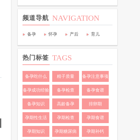
NAVIGATION
频道导航
备孕
怀孕
产后
育儿
TAGS
热门标签
备孕吃什么
精子质量
备孕注意事项
备孕成功经验
备孕检查
备孕食谱
备孕知识
高龄备孕
排卵期
孕期性生活
孕期检查
孕期食谱
孕期知识
孕期糖尿病
孕期补钙