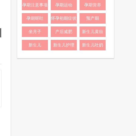
孕期注意事项
孕期运动
孕期营养
孕期呕吐
怀孕初期症状
预产期
坐月子
产后减肥
新生儿黄疸
新生儿
新生儿护理
新生儿吐奶