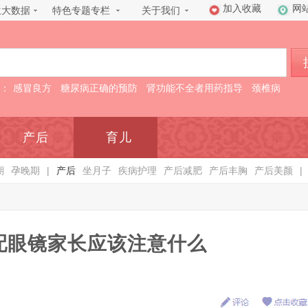
加入收藏
网
生大数据
特色专题专栏
关于我们
：
感冒良方
糖尿病正确的预防
肾功能不全者用药指导
颈椎病
产后
育儿
期
孕晚期
|
产后
坐月子
疾病护理
产后减肥
产后丰胸
产后美颜
|
配眼镜家长应该注意什么