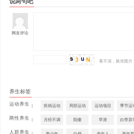
说两句吧
网友评论
看不清，换张图片
养生标签
运动养生
|
疾病运动
局部运动
运动项目
季节运
两性养生
|
月经不调
阳痿
早泄
白带异
人群养生
|
青少年
白领
老年人
更年