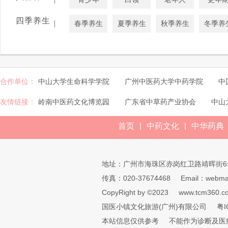
四季养生
|
春季养生
夏季养生
秋季养生
冬季养
合作单位：
中山大学生命科学学院
广州中医药大学中药学院
中
友情链接：
岭南中医药文化博览园
广东省中草药产业协会
中山
|
|
首页
中药文化
中华药典
地址：广州市海珠区赤岗红卫路靖晖街6
传真：020-37674468
Email：webmai
CopyRight by ©2023
www.tcm360.c
国医小镇文化旅游(广州)有限公司
粤I
本站信息仅供参考
不能作为诊断及医