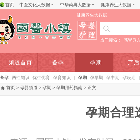
首页
中医文化大数据
中华药典大数据
健康养生大数据
健康养生大数据
热门搜索：
感冒良
频道首页
备孕
孕期
产后
备孕
两性知识
优生优育
孕育知识
|
孕期
孕早期
孕中期
孕晚期
|
首页
>
母婴频道
>
孕期
>
孕期用药指南
> 正文
孕期合理