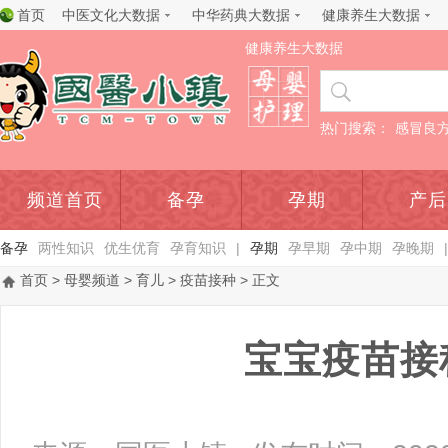
首页
中医文化大数据
中华药典大数据
健康养生大数据
健康养生大数据
热门搜索：
感冒良
频道首页
备孕
孕期
产后
备孕
两性知识
优生优育
孕育知识
|
孕期
孕早期
孕中期
孕晚期
|
首页
>
母婴频道
>
育儿
>
疫苗接种
> 正文
宝宝疫苗接