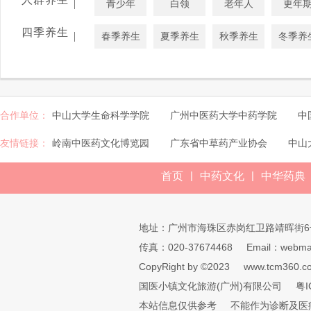
|
青少年
白领
老年人
更年
四季养生
|
春季养生
夏季养生
秋季养生
冬季养
合作单位：
中山大学生命科学学院
广州中医药大学中药学院
中
友情链接：
岭南中医药文化博览园
广东省中草药产业协会
中山
|
|
首页
中药文化
中华药典
地址：广州市海珠区赤岗红卫路靖晖街6
传真：020-37674468
Email：webmai
CopyRight by ©2023
www.tcm360.c
国医小镇文化旅游(广州)有限公司
粤I
本站信息仅供参考
不能作为诊断及医