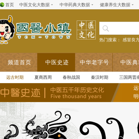
首页
中医文化大数据
中华药典大数据
健康养生大数据
热门搜索：
感冒良
频道首页
中医史迹
中华老字号
中医典
远古时期
夏商西周
春秋战国
秦汉时期
三国两晋
远
明