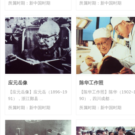
所属时期：新中国时期
所属时期：新中国时期
应元岳像
陈华工作照
【应元岳像】应元岳（1896~19
【陈华工作照】陈华（1902~1
91），浙江鄞县 ...
90），四川成都 ...
所属时期：新中国时期
所属时期：新中国时期
合作单位：
中山大学生命科学学院
广州中医药大学中药学院