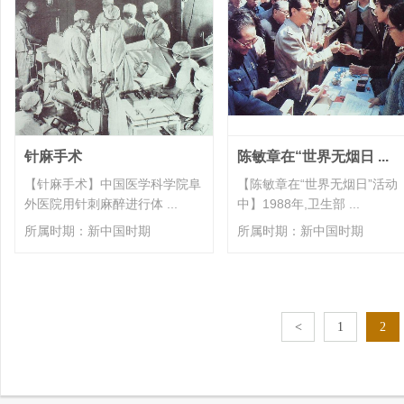
友情链接：
岭南中医药文化博览园
广东省中草药产业协会
|
|
首页
中药文化
中华
地址：广州市海珠区赤岗红卫路靖
传真：020-37674468
Email：
针麻手术
陈敏章在“世界无烟日 ...
CopyRight by ©2023
www.tcm
【针麻手术】中国医学科学院阜
【陈敏章在“世界无烟日”活动
国医小镇文化旅游(广州)有限公司
外医院用针刺麻醉进行体 ...
中】1988年,卫生部 ...
本站信息仅供参考
不能作为诊
所属时期：新中国时期
所属时期：新中国时期
<
1
2