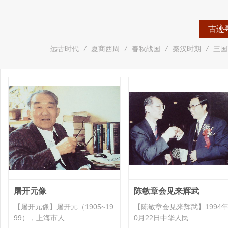
古迹
远古时代
/
夏商西周
/
春秋战国
/
秦汉时期
/
三国
屠开元像
陈敏章会见来辉武
【屠开元像】屠开元（1905~19
【陈敏章会见来辉武】1994年
99），上海市人 ...
0月22日中华人民 ...