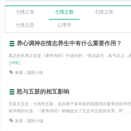
七情之喜
七情之怒
七情之忧
七情之恐
心理学
养心调神在情志养生中有什么重要作用？
真正的长寿之道是《黄帝内经》中谈到的：“恬淡虚无，真气从之，
[
]
详情
来源：国医小镇
怒与五脏的相互影响
五脏主五志，七情伤五脏，这在两千多年前的我国现存最早的医学
有详细的论述。《黄帝内经》明确提出了五志与五脏的关系，即： ..
来源：国医小镇