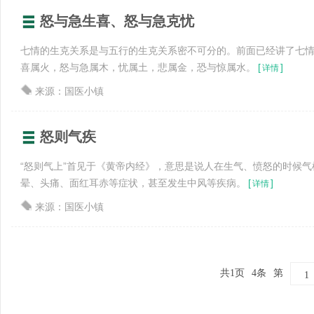
怒与急生喜、怒与急克忧
七情的生克关系是与五行的生克关系密不可分的。前面已经讲了七
喜属火，怒与急属木，忧属土，悲属金，恐与惊属水。
[
]
详情
来源：国医小镇
怒则气疾
“怒则气上”首见于《黄帝内经》，意思是说人在生气、愤怒的时候
晕、头痛、面红耳赤等症状，甚至发生中风等疾病。
[
]
详情
来源：国医小镇
共1页
4条
第