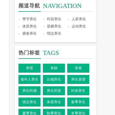
NAVIGATION
频道导航
季节养生
时辰养生
人群养生
体质养生
脏腑养生
运动养生
膳食养生
情志养生
TAGS
热门标签
养肾
养肺
养胃
老年人养生
白领养生
养生菜谱
养生药酒
养生药茶
时辰养生
情志养生
体质养生
春季养生
夏季养生
秋季养生
冬季养生