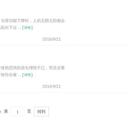
。当肾功能下降时，人的元阴元阳都会
下运 ...
[
]
详情
2016/9/21
对使他恐惧的源头憎恨不已，而且还要
会被 ...
[
]
详情
2016/9/21
条
第
页
转到