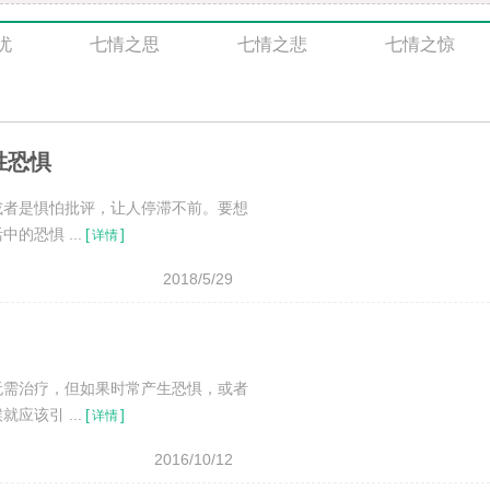
忧
七情之思
七情之悲
七情之惊
胜恐惧
或者是惧怕批评，让人停滞不前。要想
恐惧 ...
[
]
详情
2018/5/29
无需治疗，但如果时常产生恐惧，或者
该引 ...
[
]
详情
2016/10/12