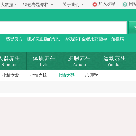
加入收藏
网
生大数据
特色专题专栏
关于我们
：
感冒良方
糖尿病正确的预防
肾功能不全者用药指导
颈椎病
人群养生
体质养生
脏腑养生
运动养生
Renqun
Tizhi
Zangfu
Yundon
七情之悲
七情之惊
七情之恐
心理学