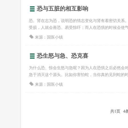
恐与五脏的相互影响
恐。肾在志为恐，说明恐的情志变化与肾有着密切关系
受损，人就会善恐、易受惊吓；而人在恐惧的时候会使气机向
来源：国医小镇
恐生怒与急、恐克喜
为什么恐、惊会生怒与急呢？因为人在恐惧之后必然会
急于消灭这个源头。比如你害怕蛇，当你真的见到蛇的时候你
来源：国医小镇
共1页
4