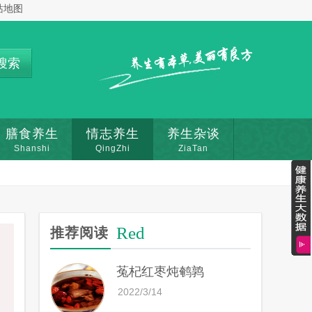
站地图
搜索
膳食养生
情志养生
养生杂谈
Shanshi
QingZhi
ZiaTan
Red
推荐阅读
菟杞红枣炖鹌鹑
2022/3/14