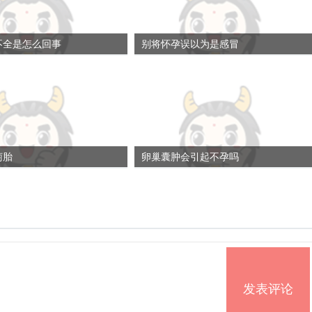
不全是怎么回事
别将怀孕误以为是感冒
萄胎
卵巢囊肿会引起不孕吗
发表评论