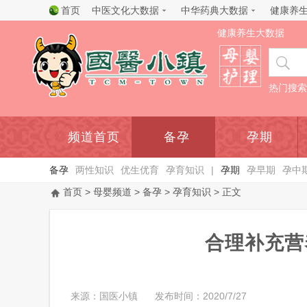
首页
中医文化大数据
中华药典大数据
健康养
健康养生大数据
热门搜索
频道首页
备孕
孕期
备孕
两性知识
优生优育
孕育知识
|
孕期
孕早期
孕中
首页
>
母婴频道
>
备孕
>
孕育知识
> 正文
合理补充营
来源：国医小镇
发布时间：2020/7/27