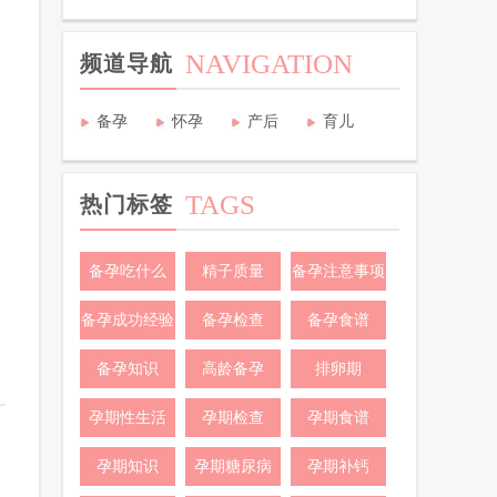
NAVIGATION
频道导航
备孕
怀孕
产后
育儿
TAGS
热门标签
备孕吃什么
精子质量
备孕注意事项
备孕成功经验
备孕检查
备孕食谱
备孕知识
高龄备孕
排卵期
孕期性生活
孕期检查
孕期食谱
孕期知识
孕期糖尿病
孕期补钙