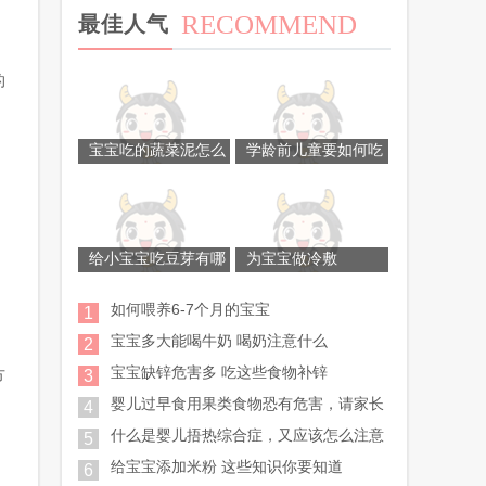
RECOMMEND
最佳人气
的
宝宝吃的蔬菜泥怎么
学龄前儿童要如何吃
给小宝宝吃豆芽有哪
为宝宝做冷敷
如何喂养6-7个月的宝宝
1
宝宝多大能喝牛奶 喝奶注意什么
、
2
宝宝缺锌危害多 吃这些食物补锌
方
3
婴儿过早食用果类食物恐有危害，请家长
4
什么是婴儿捂热综合症，又应该怎么注意
5
给宝宝添加米粉 这些知识你要知道
6