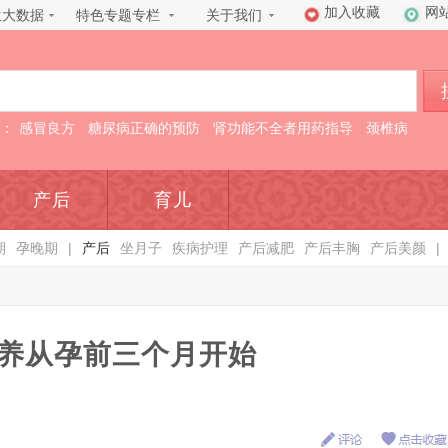
加入收藏
网
生大数据
特色专题专栏
关于我们
：
感冒良方
糖尿病正确的预防
肾功能不全者用药指导
颈椎病
产后
育儿
期
孕晚期
|
产后
坐月子
疾病护理
产后减肥
产后丰胸
产后美颜
|
养从孕前三个月开始