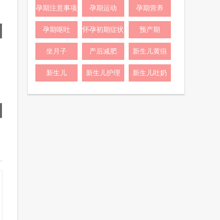
孕期注意事项
孕期运动
孕期营养
孕期呕吐
怀孕初期症状
预产期
坐月子
产后减肥
新生儿黄疸
新生儿
新生儿护理
新生儿吐奶