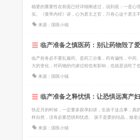
稳婆的重要性在前面已经详细阐述过，说到底：一是心
实。《黄帝内经》讲，心为君主之官，只有心这个君主不慌
来源：国医小镇
临产准备之慎医药：别让药物毁了
临产前务必不要乱服药。是药三分毒，药有偏性，中药
大的变化，对药物的代谢过程也有影响，也就是说吃了也不
来源：国医小镇
临产准备之释忧惧：让恐惧远离产
快足月的时候，一定要多跟孕妇讲，生孩子这点事，真
样自然，没有必要恐惧和忧虑。 孩子是爱的结晶，做老公
来源：国医小镇