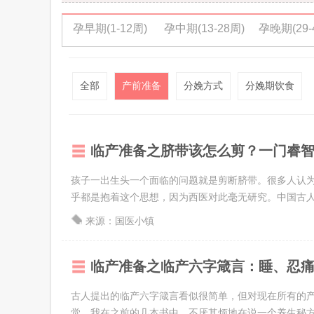
孕早期(1-12周)
孕中期(13-28周)
孕晚期(29-
全部
产前准备
分娩方式
分娩期饮食
临产准备之脐带该怎么剪？一门睿
孩子一出生头一个面临的问题就是剪断脐带。很多人认
乎都是抱着这个思想，因为西医对此毫无研究。中国古人对
来源：国医小镇
临产准备之临产六字箴言：睡、忍
古人提出的临产六字箴言看似很简单，但对现在所有的
觉。我在之前的几本书中，不厌其烦地在说一个养生秘方，