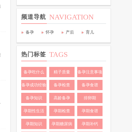
踏
NAVIGATION
频道导航
备孕
怀孕
产后
育儿
TAGS
热门标签
很
备孕吃什么
精子质量
备孕注意事项
备孕成功经验
备孕检查
备孕食谱
备孕知识
高龄备孕
排卵期
一
孕期性生活
孕期检查
孕期食谱
孕期知识
孕期糖尿病
孕期补钙