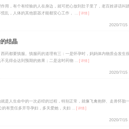
理作用，有个有经验的人在身边，就可把心放到肚子里了，老百姓讲话叫
乱，人体的其他脏器才能都安心工作， ...
[
]
详情
2020/7/15
爱的结晶
、西药都要慎服。慎服药的道理有三：一是怀孕时，妈妈体内物质会发生
见得会达到预期的效果；二是这时药物 ...
[
]
详情
2020/7/15
妇
的就是人生命中的一次必经的过程，特别正常，就像飞禽抱卵、走兽怀胎
的有责任多开导孕妇，多关爱她，夫妇 ...
[
]
详情
2020/7/15