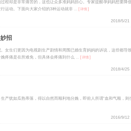
的过程却是非常痛苦的，这也让众多准妈妈担心。专家提醒孕妈妈想要降
运动。下面向大家介绍的3种运动就非 ...
[
]
详情
2018/5/21
的妙招
吧。女生们更因为电视剧生产剧情和周围已婚生育妈妈的诉说，这些都导
疼痛是在所难免，但具体会疼痛到什么 ...
[
]
详情
2018/4/25
生产犹如瓜熟蒂落，得以自然而顺利地分娩，即前人所谓“血和气顺，则
2016/9/12