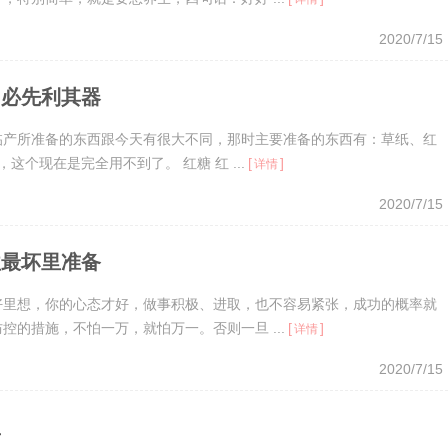
2020/7/15
，必先利其器
临产所准备的东西跟今天有很大不同，那时主要准备的东西有：草纸、红
个现在是完全用不到了。 红糖 红 ...
[
]
详情
2020/7/15
往最坏里准备
好里想，你的心态才好，做事积极、进取，也不容易紧张，成功的概率就
的措施，不怕一万，就怕万一。否则一旦 ...
[
]
详情
2020/7/15
里