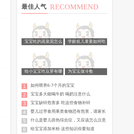
RECOMMEND
最佳人气
宝宝吃的蔬菜泥怎么
学龄前儿童要如何吃
给小宝宝吃豆芽有哪
为宝宝做冷敷
如何喂养6-7个月的宝宝
1
宝宝多大能喝牛奶 喝奶注意什么
2
宝宝缺锌危害多 吃这些食物补锌
3
婴儿过早食用果类食物恐有危害，请家长
4
什么是婴儿捂热综合症，又应该怎么注意
5
给宝宝添加米粉 这些知识你要知道
6