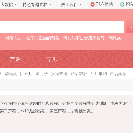
加入收藏
网
生大数据
特色专题专栏
关于我们
：
感冒良方
糖尿病正确的预防
肾功能不全者用药指导
颈椎病
产后
育儿
期
孕晚期
|
产后
坐月子
疾病护理
产后减肥
产后丰胸
产后美颜
|
立存在的个体的这段时期和过程。分娩的全过程共分为3期，也称为3个
第二产程，即胎儿娩出期。第三产程，胎盘娩出期。