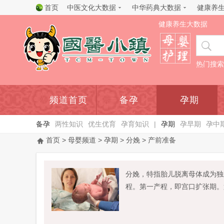
首页
中医文化大数据
中华药典大数据
健康养
健康养生大数据
热门搜索
频道首页
备孕
孕期
备孕
两性知识
优生优育
孕育知识
|
孕期
孕早期
孕中
首页
>
母婴频道
>
孕期
>
分娩
> 产前准备
分娩，特指胎儿脱离母体成为独
程。第一产程，即宫口扩张期。