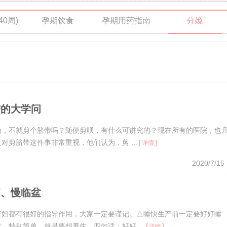
40周)
孕期饮食
孕期用药指南
分娩
智的大学问
为，不就剪个脐带吗？随便剪呗，有什么可讲究的？现在所有的医院，也
剪脐带这件事非常重视，他们认为，剪 ...
[
]
详情
2020/7/15
痛、慢临盆
产妇都有很好的指导作用，大家一定要谨记。△睡快生产前一定要好好睡
特别简单，就是要想养生，四句话：好好 ...
[
]
详情