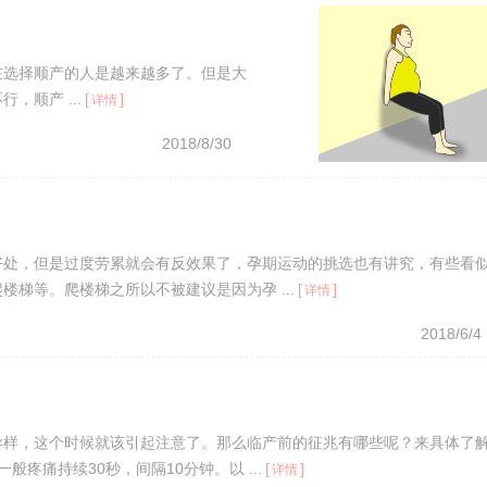
在选择顺产的人是越来越多了。但是大
顺产 ...
[
]
详情
2018/8/30
好处，但是过度劳累就会有反效果了，孕期运动的挑选也有讲究，有些看
梯等。爬楼梯之所以不被建议是因为孕 ...
[
]
详情
2018/6/4
异样，这个时候就该引起注意了。那么临产前的征兆有哪些呢？来具体了
疼痛持续30秒，间隔10分钟。以 ...
[
]
详情