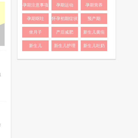
孕期注意事项
孕期运动
孕期营养
孕期呕吐
怀孕初期症状
预产期
坐月子
产后减肥
新生儿黄疸
新生儿
新生儿护理
新生儿吐奶
似
解