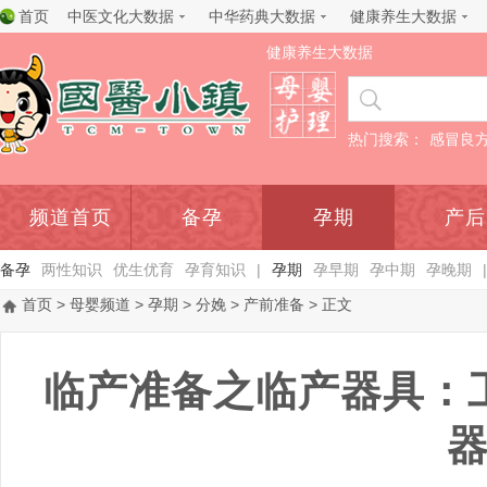
首页
中医文化大数据
中华药典大数据
健康养生大数据
健康养生大数据
热门搜索：
感冒良
频道首页
备孕
孕期
产后
备孕
两性知识
优生优育
孕育知识
|
孕期
孕早期
孕中期
孕晚期
|
首页
>
母婴频道
>
孕期
>
分娩
>
产前准备
> 正文
临产准备之临产器具：