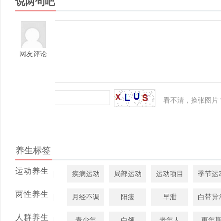
说两句吧
网友评论
看不清，换张图片
养生标签
运动养生
|
疾病运动
局部运动
运动项目
季节运
两性养生
|
月经不调
阳痿
早泄
白带异
人群养生
|
青少年
白领
老年人
更年