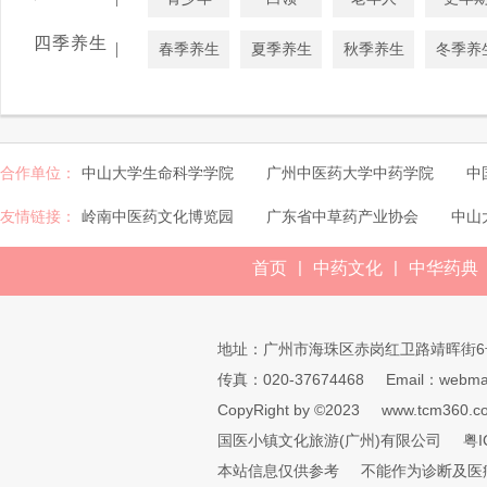
四季养生
|
春季养生
夏季养生
秋季养生
冬季养
合作单位：
中山大学生命科学学院
广州中医药大学中药学院
中
友情链接：
岭南中医药文化博览园
广东省中草药产业协会
中山
|
|
首页
中药文化
中华药典
地址：广州市海珠区赤岗红卫路靖晖街6
传真：020-37674468
Email：webmai
CopyRight by ©2023
www.tcm360.c
国医小镇文化旅游(广州)有限公司
粤I
本站信息仅供参考
不能作为诊断及医