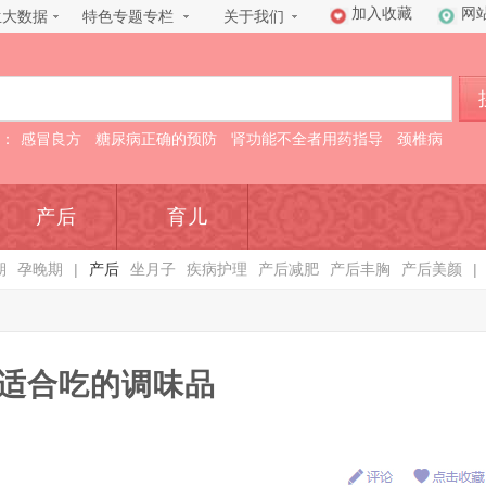
加入收藏
网
生大数据
特色专题专栏
关于我们
：
感冒良方
糖尿病正确的预防
肾功能不全者用药指导
颈椎病
产后
育儿
期
孕晚期
|
产后
坐月子
疾病护理
产后减肥
产后丰胸
产后美颜
|
适合吃的调味品