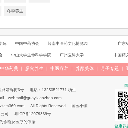
冬季养生
学院
中国中药协会
岭南中医药文化博览园
广东
会
中山大学生命科学学院
广州医科大学
中国药
|
|
|
|
|
中华药典
膳食养生
中医疗养
养颜美体
月子专题
卫路靖晖街6号
电话：13250521771 杨生
ail：webmail@guoyixiaozhen.com
.tcm360.com
All Rights Reserved
国医小镇
限公司
粤ICP备12079369号
为诊断及医疗的依据
健康养