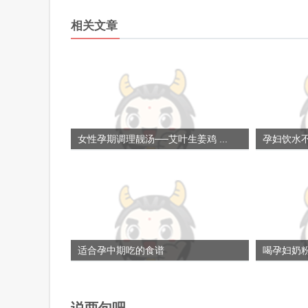
相关文章
女性孕期调理靓汤──艾叶生姜鸡 ...
孕妇饮水
适合孕中期吃的食谱
喝孕妇奶