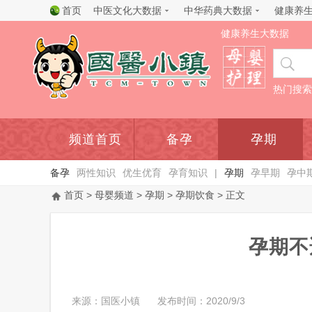
首页
中医文化大数据
中华药典大数据
健康养
健康养生大数据
热门搜索
频道首页
备孕
孕期
备孕
两性知识
优生优育
孕育知识
|
孕期
孕早期
孕中
首页
>
母婴频道
>
孕期
>
孕期饮食
> 正文
孕期不
来源：国医小镇
发布时间：2020/9/3