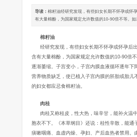
导读：
棉籽油经研究发现，有些妇女长期不怀孕或怀
有大量棉酚，为国家规定允许数值的10-90倍不等。如
棉籽油
经研究发现，有些妇女长期不怀孕或怀孕后
含有大量棉酚，为国家规定允许数值的10-90
逐渐萎缩。子宫变小，子宫内膜血液循环逐年下
营养物质缺乏，使已植入子宫内膜的胚胎或胎儿
的妇女都应忌食棉籽油。
肉桂
肉桂又称桂皮，性大热，味辛甘，能补火温
胞衣不下。《本草纲目》还说：桂性辛散，能通
痰嗽咽痛、血虚内燥、孕妇、产后血热者禁用。