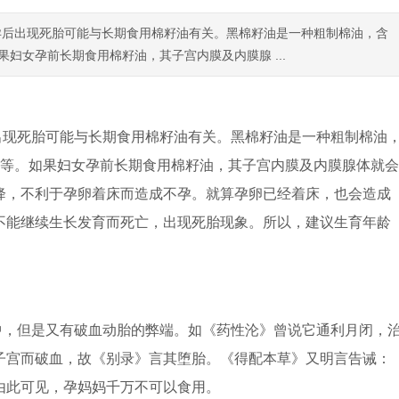
孕后出现死胎可能与长期食用棉籽油有关。黑棉籽油是一种粗制棉油，含
果妇女孕前长期食用棉籽油，其子宫内膜及内膜腺 ...
出现死胎可能与长期食用棉籽油有关。黑棉籽油是一种粗制棉油
倍不等。如果妇女孕前长期食用棉籽油，其子宫内膜及内膜腺体就会
降，不利于孕卵着床而造成不孕。就算孕卵已经着床，也会造成
不能继续生长发育而死亡，出现死胎现象。所以，建议生育年龄
中，但是又有破血动胎的弊端。如《药性沦》曾说它通利月闭，
子宫而破血，故《别录》言其堕胎。《得配本草》又明言告诫：
由此可见，孕妈妈千万不可以食用。