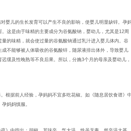
精对婴儿的生长发育可以产生不良的影响，使婴儿明显缺锌。孕
害。这是由于味精的主要成分为谷氨酸钠，婴幼儿，尤其是12周
过量的味精，就会使过量的谷氨酸钠通过乳汁进入婴儿体内。谷
生成不能够被人体吸收的谷氨酸锌，随尿液排出体外，导致婴儿
育迟缓及性晚熟等不良后果。所以，分娩3个月的母亲及婴幼儿，
毒。根据前人经验，孕妈妈不宜多吃花椒。如《随息居饮食谱》
：孕妈妈慎服。
经疏》中指出：胡椒。其味辛，气大温，性虽无毒，然辛温太甚