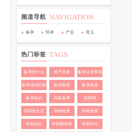
NAVIGATION
频道导航
备孕
怀孕
产后
育儿
TAGS
热门标签
备孕吃什么
精子质量
备孕注意事项
备孕成功经验
备孕检查
备孕食谱
备孕知识
高龄备孕
排卵期
孕期性生活
孕期检查
孕期食谱
孕期知识
孕期糖尿病
孕期补钙