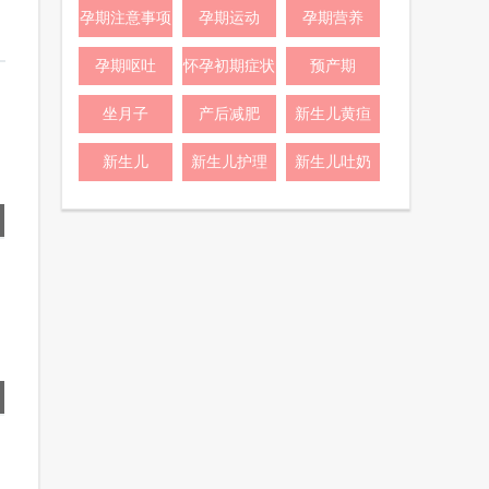
孕期注意事项
孕期运动
孕期营养
孕期呕吐
怀孕初期症状
预产期
坐月子
产后减肥
新生儿黄疸
新生儿
新生儿护理
新生儿吐奶