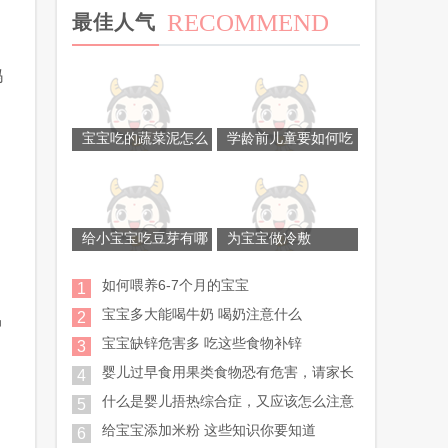
RECOMMEND
最佳人气
妈
宝宝吃的蔬菜泥怎么
学龄前儿童要如何吃
给小宝宝吃豆芽有哪
为宝宝做冷敷
如何喂养6-7个月的宝宝
1
宝宝多大能喝牛奶 喝奶注意什么
2
中
宝宝缺锌危害多 吃这些食物补锌
3
婴儿过早食用果类食物恐有危害，请家长
4
什么是婴儿捂热综合症，又应该怎么注意
5
给宝宝添加米粉 这些知识你要知道
6
，