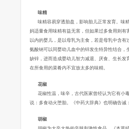
味精
味精容易穿透胎盘，影响胎儿正常发育。味
妈适量食用味精有益无害，但如果过多食用则有
以内的婴儿，是以母乳为主食，若是母乳中含有
氨酸钠可以同婴幼儿血中的锌发生特异性结合，
缺锌，进而造成婴幼儿智力减退、厌食、生长发
在所食用的菜肴内不宜放太多的味精。
花椒
花椒性温，味辛，古代医家曾经认为它有小
说：多食动火堕胎。《中药大辞典》也明确告诫
胡椒
胡椒为大辛大热的辛辣刺激性食品。《本草