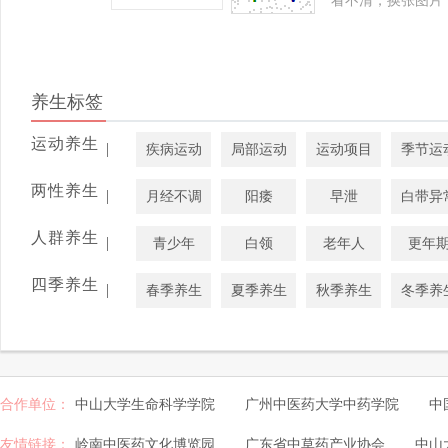
看不清，换张图片
养生标签
运动养生
|
疾病运动
局部运动
运动项目
季节运
两性养生
|
月经不调
阳痿
早泄
白带异
人群养生
|
青少年
白领
老年人
更年
四季养生
|
春季养生
夏季养生
秋季养生
冬季养
合作单位：
中山大学生命科学学院
广州中医药大学中药学院
中
友情链接：
岭南中医药文化博览园
广东省中草药产业协会
中山