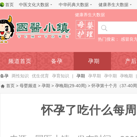
首页
中医文化大数据
中华药典大数据
健康养生大数据
健康养生大数据
热门搜索：
感冒良
频道首页
备孕
孕期
产后
备孕
两性知识
优生优育
孕育知识
|
孕期
孕早期
孕中期
孕晚期
|
首页
>
母婴频道
>
孕期
>
孕晚期(29-40周)
>
怀孕第十个月（37-40
怀孕了吃什么每周