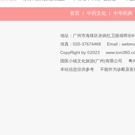
|
|
首页
中药文化
中华药典
地址：广州市海珠区赤岗红卫路靖晖街6
传真：020-37674468
Email：webmai
CopyRight by ©2023
www.tcm360.c
国医小镇文化旅游(广州)有限公司
粤I
本站信息仅供参考
不能作为诊断及医