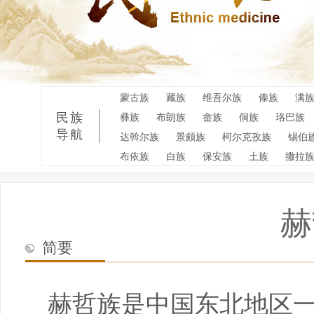
蒙古族
藏族
维吾尔族
傣族
满
民族
彝族
布朗族
畲族
侗族
珞巴族
导航
达斡尔族
景颇族
柯尔克孜族
锡伯
布依族
白族
保安族
土族
撒拉
赫
简要
赫哲族是中国东北地区