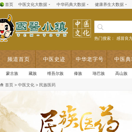
首页
中医文化大数据
中华药典大数据
健康养生大数据
热门搜索：
感冒良
频道首页
中医史迹
中华老字号
中医典
蒙古族
藏族
维吾尔族
傣族
珞巴族
高山族
首页
>
中医文化
> 民族医药