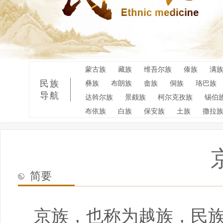
蒙古族
藏族
维吾尔族
傣族
满
民族
彝族
布朗族
畲族
侗族
珞巴族
导航
达斡尔族
景颇族
柯尔克孜族
锡伯
布依族
白族
保安族
土族
撒拉
简要
京族，也称为越族，民