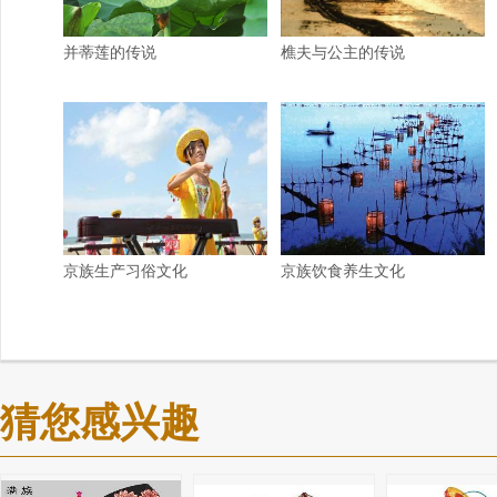
并蒂莲的传说
樵夫与公主的传说
京族生产习俗文化
京族饮食养生文化
猜您感兴趣