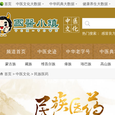
首页
中医文化大数据
中华药典大数据
健康养生大数据
热门搜索：
感冒良
频道首页
中医史迹
中华老字号
中医典
蒙古族
藏族
维吾尔族
傣族
珞巴族
高山族
首页
>
中医文化
> 民族医药