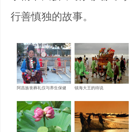
行善慎独的故事。
阿昌族丧葬礼仪与养生保健
镇海大王的待说