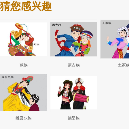
猜您感兴趣
藏族
蒙古族
土家
维吾尔族
德昂族