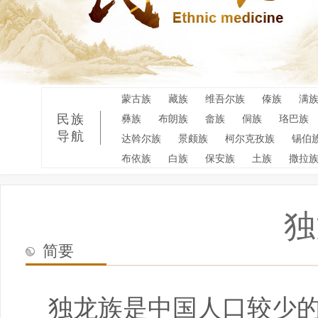
蒙古族
藏族
维吾尔族
傣族
满
民族
彝族
布朗族
畲族
侗族
珞巴族
导航
达斡尔族
景颇族
柯尔克孜族
锡伯
布依族
白族
保安族
土族
撒拉
独
简要
独龙族是中国人口较少