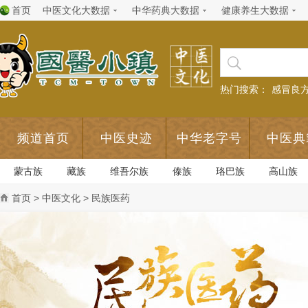
首页
中医文化大数据
中华药典大数据
健康养生大数据
热门搜索：
感冒良
频道首页
中医史迹
中华老字号
中医典
蒙古族
藏族
维吾尔族
傣族
珞巴族
高山族
首页
>
中医文化
> 民族医药