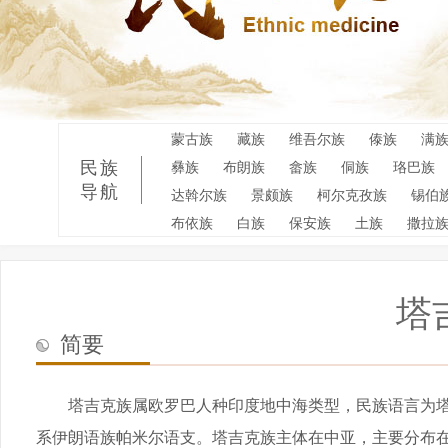
蒙古族
藏族
维吾尔族
傣族
满
民族
彝族
布朗族
畲族
侗族
珞巴族
导航
达斡尔族
景颇族
柯尔克孜族
锡伯
布依族
白族
保安族
土族
撒拉
塔
简要
塔吉克族属欧罗巴人种印度地中海类型，民族语言为
系伊朗语族帕米尔语支。
塔吉克族主体在中亚，主要分布