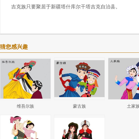
吉克族只要聚居于新疆塔什库尔干塔吉克自治县。
猜您感兴趣
维吾尔族
蒙古族
土家