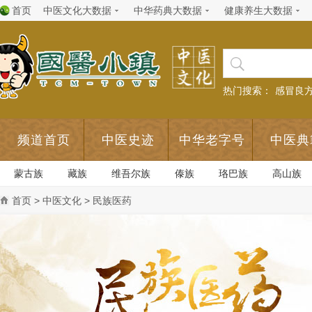
首页
中医文化大数据
中华药典大数据
健康养生大数据
热门搜索：
感冒良
频道首页
中医史迹
中华老字号
中医典
蒙古族
藏族
维吾尔族
傣族
珞巴族
高山族
首页
>
中医文化
> 民族医药