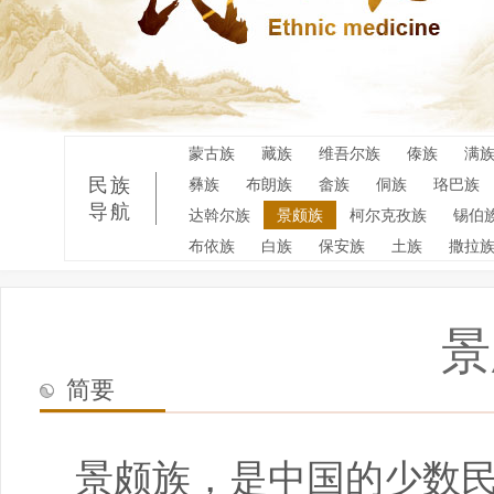
蒙古族
藏族
维吾尔族
傣族
满
民族
彝族
布朗族
畲族
侗族
珞巴族
导航
达斡尔族
景颇族
柯尔克孜族
锡伯
布依族
白族
保安族
土族
撒拉
景
简要
景颇族，是中国的少数