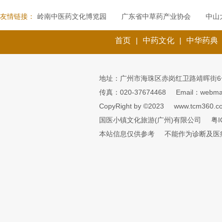
友情链接：
岭南中医药文化博览园
广东省中草药产业协会
中山
首页
|
中药文化
|
中华药典
地址：广州市海珠区赤岗红卫路靖晖街6
传真：020-37674468
Email：webmai
CopyRight by ©2023
www.tcm360.c
国医小镇文化旅游(广州)有限公司
粤I
本站信息仅供参考
不能作为诊断及医