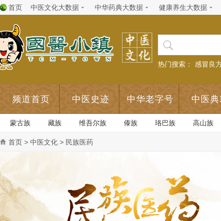
首页
中医文化大数据
中华药典大数据
健康养生大数据
热门搜索：
感冒良
频道首页
中医史迹
中华老字号
中医典
蒙古族
藏族
维吾尔族
傣族
珞巴族
高山族
首页
>
中医文化
> 民族医药