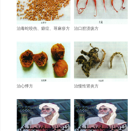
治毒蛇咬伤、癖症、荨麻疹方
治口腔渍疡方
治心悸方
治慢性肾炎方