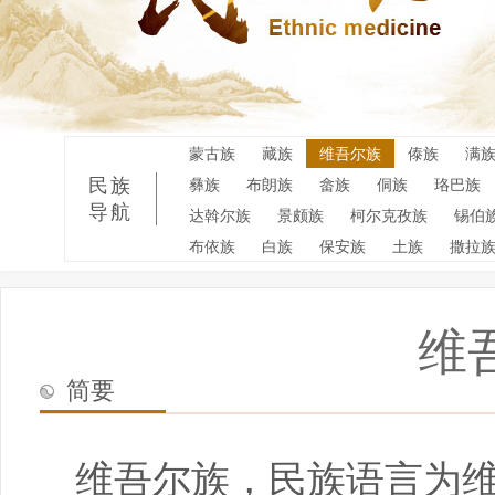
蒙古族
藏族
维吾尔族
傣族
满
民族
彝族
布朗族
畲族
侗族
珞巴族
导航
达斡尔族
景颇族
柯尔克孜族
锡伯
布依族
白族
保安族
土族
撒拉
维
简要
维吾尔族，民族语言为