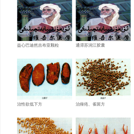
益心巴迪然吉布亚颗粒
通滞苏润江胶囊
治性欲低下方
治痤疮、雀斑方