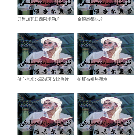
开胃加瓦日西阿米勒片
金锁昆都尔片
健心合米尔高滋斑安比热片
护肝布祖热颗粒