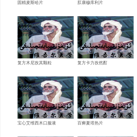
固精麦斯哈片
肛康穆库利片
复方木尼孜其颗粒
复方卡力孜然酊
宝心艾维西木口服液
百癣夏塔热片