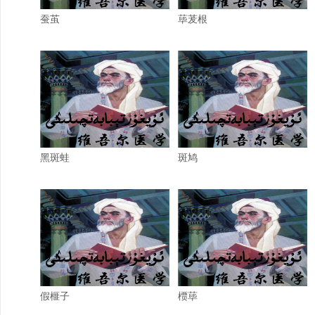
蚕茧
荜茇根
黑斑蛙
斑鸠
假榧子
槚荜