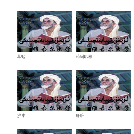
草蜢
药喇叭根
沙枣
肝脏