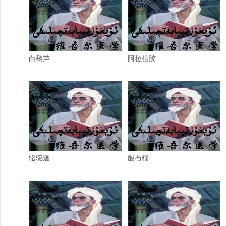
白黎芦
阿拉伯胶
骆驼蓬
酸石榴