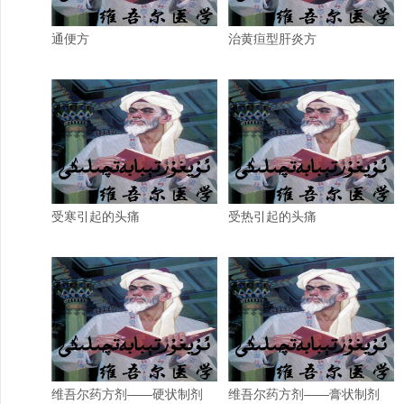
通便方
治黄疸型肝炎方
受寒引起的头痛
受热引起的头痛
维吾尔药方剂——硬状制剂
维吾尔药方剂——膏状制剂