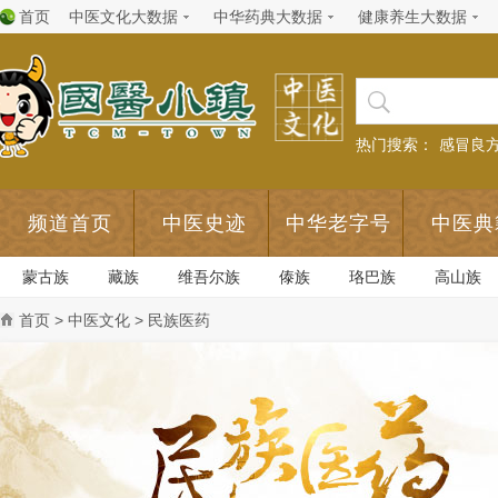
首页
中医文化大数据
中华药典大数据
健康养生大数据
热门搜索：
感冒良
频道首页
中医史迹
中华老字号
中医典
蒙古族
藏族
维吾尔族
傣族
珞巴族
高山族
首页
>
中医文化
> 民族医药