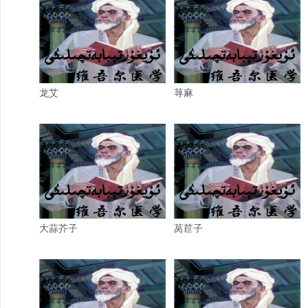
龙艾
荨麻
大蒜芥子
莴苣子