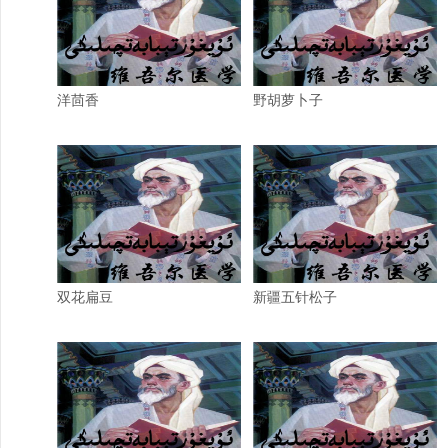
洋茴香
野胡萝卜子
双花扁豆
新疆五针松子