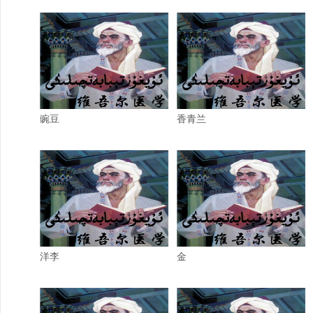
豌豆
香青兰
洋李
金