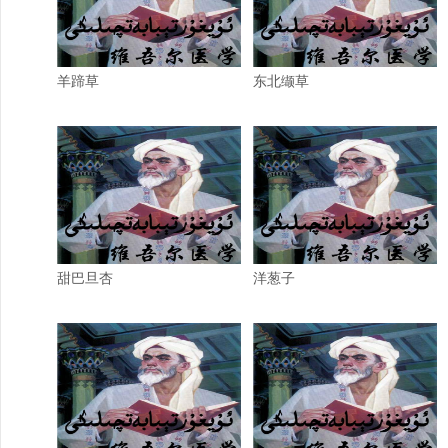
羊蹄草
东北缬草
甜巴旦杏
洋葱子