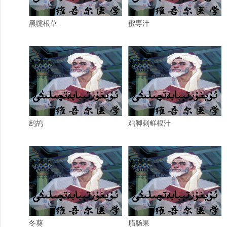
黑嚏根草
蜜専汁
鹧鸪
鸡脚刺鲜根汁
冬葵
腊肠果