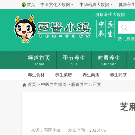
首页
中医文化大数据
中华药典大数据
健康养
健康养生大数据
热门搜索
频道首页
季节养生
时辰养生
Home
Siji
Shichen
养生食材
养生菜谱
养生药酒
养生药茶
首页
>
中医养生频道
>
膳食养生
> 正文
芝
来源：国医小镇
发布时间：2016/7/6