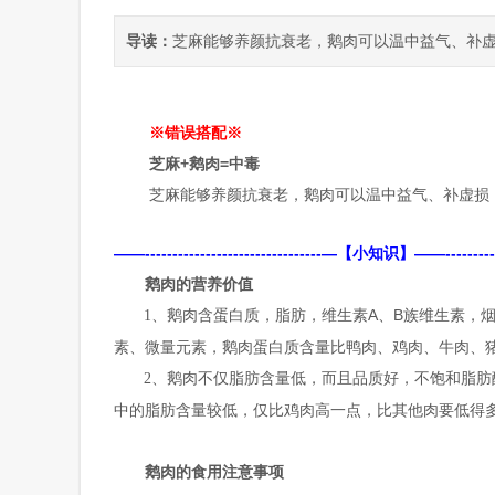
导读：
芝麻能够养颜抗衰老，鹅肉可以温中益气、补
※错误搭配※
芝麻
+
鹅肉
=
中毒
芝麻能够养颜抗衰老，鹅肉可以温中益气、补虚损
——
--------------------------------
—【小知识】——
---------
鹅肉的营养价值
、鹅肉含蛋白质，脂肪，维生素
A
、
B
族维生素，
1
素、微量元素，鹅肉蛋白质含量比鸭肉、鸡肉、牛肉、
、鹅肉不仅脂肪含量低，而且品质好，不饱和脂肪
2
中的脂肪含量较低，仅比鸡肉高一点，比其他肉要低得
鹅肉的食用注意事项