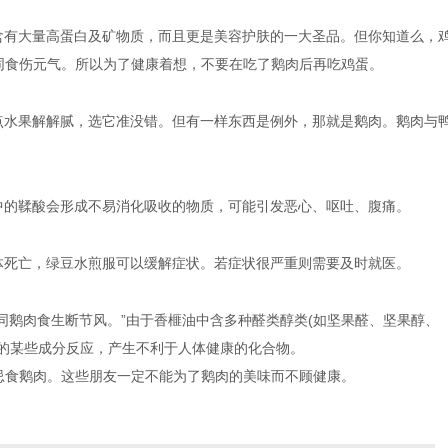
含有大量高蛋白及矿物质，而且更是美容护肤的一大圣品。但你知道么，
同食伤元气。所以为了健康着想，不要在吃了鹅肉后再吃鸡蛋。
点水果解解腻，选它准没错。但有一样东西是例外，那就是鹅肉。鹅肉与
中的鞣酸会形成不易消化吸收的物质，可能引发恶心、呕吐、腹痛。
体死亡，绿豆水煎服可以缓解症状。若症状很严重则需要及时就医。
同鹅肉食生断节风。”由于香榧油中含多种醛类醇类
(
如坚果醛、坚果醇、
的某些成分反应，产生不利于人体健康的化合物。
忌食鹅肉。这些朋友一定不能为了鹅肉的美味而不顾健康。