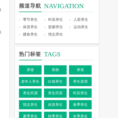
NAVIGATION
频道导航
鸡
季节养生
时辰养生
人群养生
体质养生
脏腑养生
运动养生
鸭
膳食养生
情志养生
TAGS
热门标签
养肾
养肺
养胃
老年人养生
白领养生
养生菜谱
养生药酒
养生药茶
时辰养生
情志养生
体质养生
春季养生
夏季养生
秋季养生
冬季养生