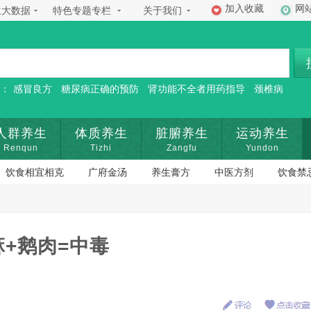
加入收藏
网
生大数据
特色专题专栏
关于我们
：
感冒良方
糖尿病正确的预防
肾功能不全者用药指导
颈椎病
人群养生
体质养生
脏腑养生
运动养生
Renqun
Tizhi
Zangfu
Yundon
饮食相宜相克
广府金汤
养生膏方
中医方剂
饮食禁
麻+鹅肉=中毒