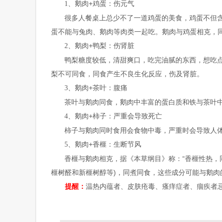
、鹅肉
+
鸡蛋：伤元气
1
很多人餐桌上总少不了一道鸡蛋的美食，鸡蛋不但
蛋不能与兔肉、鹅肉等肉类一起吃。鹅肉与鸡蛋相克，
、鹅肉
+
鸭梨：伤肾脏
2
鸭梨糖度较低，清甜爽口，吃完油腻的东西，想吃
梨不可同食，同食产生不良生化反应，伤及肾脏。
、鹅肉
+
茶叶：腹痛
3
茶叶与鹅肉同食，鹅肉中丰富的蛋白质和铁与茶叶
、鹅肉
+
柿子：严重会导致死亡
4
柿子与鹅肉同时食用会食物中毒，严重时会导致人
、鹅肉
+
香榧：生断节风
5
香榧与鹅肉相克，据《本草纲目》称：“香榧性热，
榧树醛和新榧树醇等
)
，同煮同食，这些成分可能与鹅肉
温热内蕴者、皮肤疮毒、瘙痒症者、痼疾者
提醒：