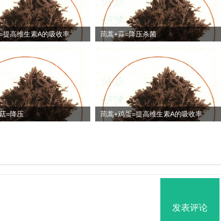
=提高维生素A的吸收率
茼蒿+蒜=降压杀菌
菇=降压
茼蒿+鸡蛋=提高维生素A的吸收率
发表评论