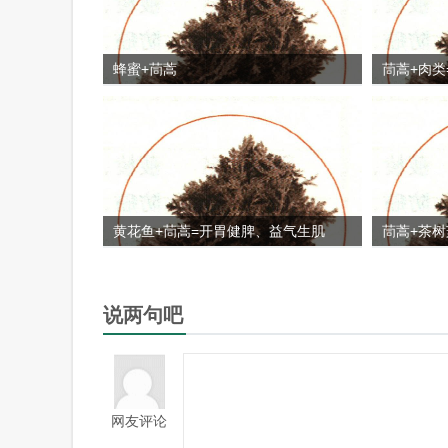
蜂蜜+茼蒿
茼蒿+肉类
黄花鱼+茼蒿=开胃健脾、益气生肌
茼蒿+茶树
说两句吧
网友评论