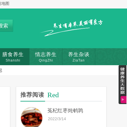
站地图
搜索
膳食养生
情志养生
养生杂谈
Shanshi
QingZhi
ZiaTan
忌
Red
推荐阅读
菟杞红枣炖鹌鹑
2022/3/14