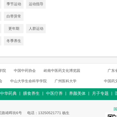
季节运动
运动指导
白带异常
更年期
人群运动
冬季养生
学院
中国中药协会
岭南中医药文化博览园
广东
会
中山大学生命科学学院
广州医科大学
中国药
|
|
|
|
|
中华药典
膳食养生
中医疗养
养颜美体
月子专题
卫路靖晖街6号
电话：13250521771 杨生