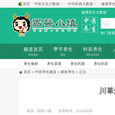
首页
中医文化大数据
中华药典大数据
健康养
健康养生大数据
热门搜索
频道首页
季节养生
时辰养生
Home
Siji
Shichen
养生食材
养生菜谱
养生药酒
养生药茶
首页
>
中医养生频道
>
膳食养生
> 正文
川萆
来源：国医小镇
发布时间：2018/4/24