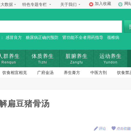
加入收藏
网
生大数据
特色专题专栏
关于我们
：
感冒良方
糖尿病正确的预防
肾功能不全者用药指导
颈椎病
人群养生
体质养生
脏腑养生
运动养生
Renqun
Tizhi
Zangfu
Yundon
饮食相宜相克
广府金汤
养生膏方
中医方剂
饮食禁
解扁豆猪骨汤