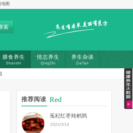
站地图
搜索
膳食养生
情志养生
养生杂谈
Shanshi
QingZhi
ZiaTan
忌
Red
推荐阅读
菟杞红枣炖鹌鹑
2022/3/14