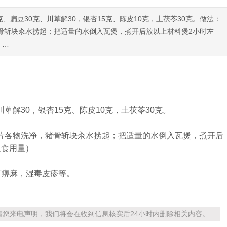
、扁豆30克、川萆解30，银杏15克、陈皮10克，土茯苓30克。做法：
猪骨斩块汆水捞起；把适量的水倒入瓦煲，煮开后放以上材料煲2小时左
、…
川萆解30，银杏15克、陈皮10克，土茯苓30克。
姜3片各物洗净，猪骨斩块汆水捞起；把适量的水倒入瓦煲，煮开后
人食用量）
节痹麻，湿毒皮疹等。
您来电声明，我们将会在收到信息核实后24小时内删除相关内容。