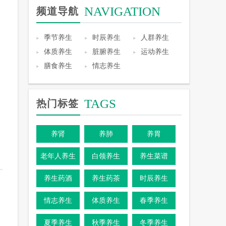
NAVIGATION
频道导航
季节养生
时辰养生
人群养生
体质养生
脏腑养生
运动养生
膳食养生
情志养生
TAGS
热门标签
养肾
养肺
养胃
老年人养生
白领养生
养生菜谱
养生药酒
养生药茶
时辰养生
情志养生
体质养生
春季养生
夏季养生
秋季养生
冬季养生