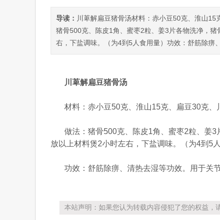
导读：
川萆解扁豆猪骨汤材料：赤小豆50克、淮山15克
猪骨500克、陈皮1角、蜜枣2粒、姜3片各物洗净，
右，下盐调味。（为4到5人食用量）功效：舒筋除痹
川萆解扁豆猪骨汤
材料：赤小豆50克、淮山15克、扁豆30克、
做法：猪骨500克、陈皮1角、蜜枣2粒、
放以上材料煲2小时左右，下盐调味。（为4到5
功效：舒筋除痹、清热去湿等功效。用于关
本站声明：如果您认为转载内容侵犯了您的权益，请