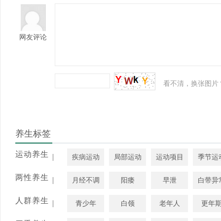
网友评论
看不清，换张图片
养生标签
运动养生
|
疾病运动
局部运动
运动项目
季节运
两性养生
|
月经不调
阳痿
早泄
白带异
人群养生
|
青少年
白领
老年人
更年