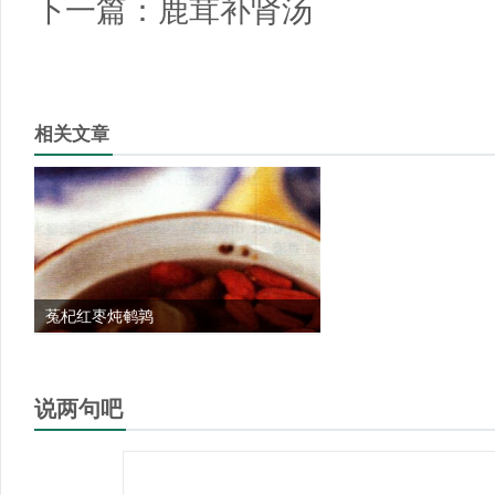
下一篇：
鹿茸补肾汤
相关文章
菟杞红枣炖鹌鹑
说两句吧