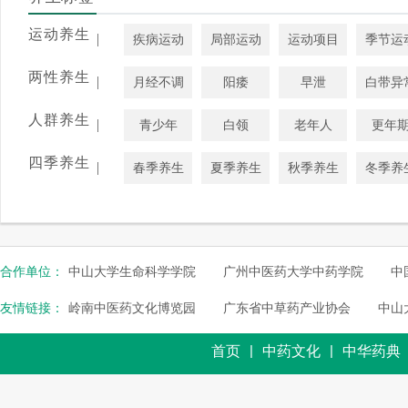
运动养生
|
疾病运动
局部运动
运动项目
季节运
两性养生
|
月经不调
阳痿
早泄
白带异
人群养生
|
青少年
白领
老年人
更年
四季养生
|
春季养生
夏季养生
秋季养生
冬季养
合作单位：
中山大学生命科学学院
广州中医药大学中药学院
中
友情链接：
岭南中医药文化博览园
广东省中草药产业协会
中山
|
|
首页
中药文化
中华药典