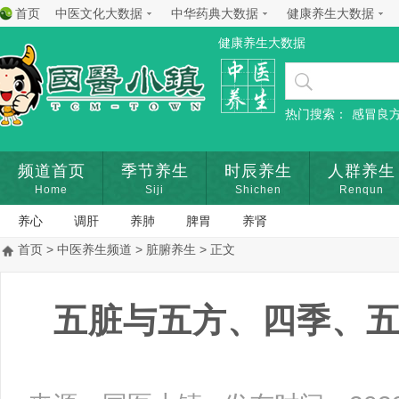
首页
中医文化大数据
中华药典大数据
健康养生大数据
健康养生大数据
热门搜索：
感冒良
频道首页
季节养生
时辰养生
人群养生
Home
Siji
Shichen
Renqun
养心
调肝
养肺
脾胃
养肾
首页
>
中医养生频道
>
脏腑养生
> 正文
五脏与五方、四季、