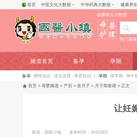
首页
中医文化大数据
中华药典大数据
健康养
健康养生大数据
热门搜索
频道首页
备孕
孕期
备孕
两性知识
优生优育
孕育知识
|
孕期
孕早期
孕中
首页
>
母婴频道
>
产后
>
坐月子
>
月子期食谱
> 正文
让妊
来源：国医小镇
发布时间：2020/9/2