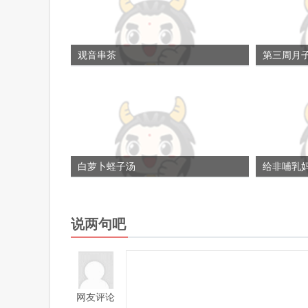
观音串茶
第三周月
白萝卜蛏子汤
给非哺乳
说两句吧
网友评论