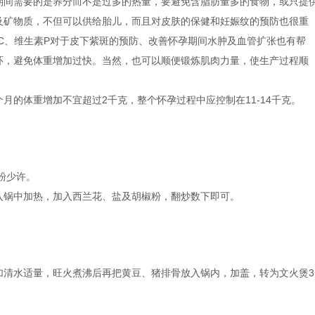
期间需要的是养分而不是过多的热量，要避免含脂肪量多的食物，或只提
及矿物质，不但可以供给胎儿，而且对皮肤的保健和妊娠纹的预防也很重
C、维生素P对于皮下紫斑的预防、改善怀孕期间水肿及血管扩张也有帮
环，避免体重增加过快。当然，也可以顺便锻炼肌肉力量，使生产过程顺
月的体重增加不宜超过2千克，整个怀孕过程中应控制在11-14千克。
粉少许。
入锅中加热，加入西兰花、盐及胡椒粉，翻炒数下即可。
加清水适量，旺火煮沸后再把黄豆、猪排骨放入锅内，加盖，转为文火煲3