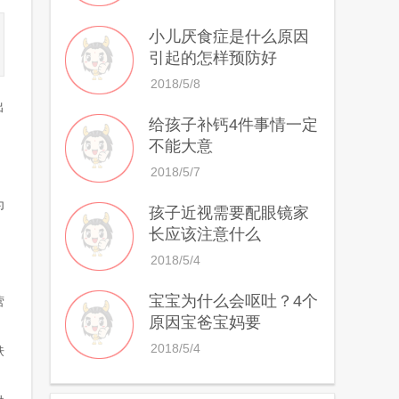
小儿厌食症是什么原因
引起的怎样预防好
2018/5/8
出
给孩子补钙4件事情一定
不能大意
2018/5/7
为
孩子近视需要配眼镜家
长应该注意什么
2018/5/4
宝宝为什么会呕吐？4个
营
原因宝爸宝妈要
2018/5/4
肤