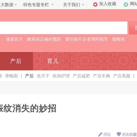
加入收藏
网
生大数据
特色专题专栏
关于我们
：
感冒良方
糖尿病正确的预防
肾功能不全者用药指导
颈椎病
产后
育儿
期
孕晚期
|
产后
坐月子
疾病护理
产后减肥
产后丰胸
产后美颜
|
娠纹消失的妙招