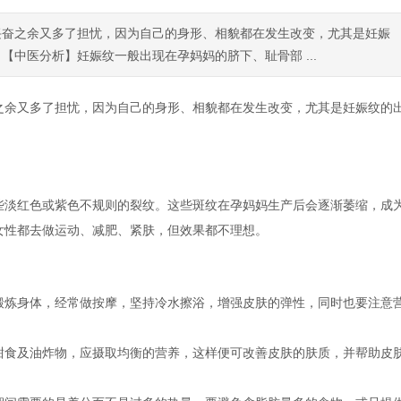
兴奋之余又多了担忧，因为自己的身形、相貌都在发生改变，尤其是妊娠
中医分析】妊娠纹一般出现在孕妈妈的脐下、耻骨部 ...
之余又多了担忧，因为自己的身形、相貌都在发生改变，尤其是妊娠纹的
些淡红色或紫色不规则的裂纹。这些斑纹在孕妈妈生产后会逐渐萎缩，成
女性都去做运动、减肥、紧肤，但效果都不理想。
锻炼身体，经常做按摩，坚持冷水擦浴，增强皮肤的弹性，同时也要注意
。
甜食及油炸物，应摄取均衡的营养，这样便可改善皮肤的肤质，并帮助皮