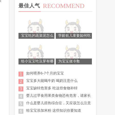
供
RECOMMEND
最佳人气
宝宝吃的蔬菜泥怎么
学龄前儿童要如何吃
给小宝宝吃豆芽有哪
为宝宝做冷敷
如何喂养6-7个月的宝宝
1
宝宝多大能喝牛奶 喝奶注意什么
2
宝宝缺锌危害多 吃这些食物补锌
3
婴儿过早食用果类食物恐有危害，请家长
4
什么是婴儿捂热综合症，又应该怎么注意
5
给宝宝添加米粉 这些知识你要知道
6