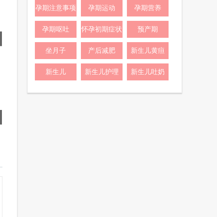
孕期注意事项
孕期运动
孕期营养
孕期呕吐
怀孕初期症状
预产期
坐月子
产后减肥
新生儿黄疸
新生儿
新生儿护理
新生儿吐奶