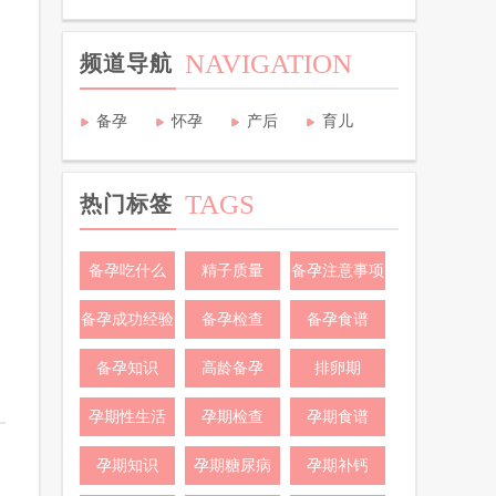
NAVIGATION
频道导航
备孕
怀孕
产后
育儿
TAGS
热门标签
备孕吃什么
精子质量
备孕注意事项
备孕成功经验
备孕检查
备孕食谱
备孕知识
高龄备孕
排卵期
孕期性生活
孕期检查
孕期食谱
孕期知识
孕期糖尿病
孕期补钙