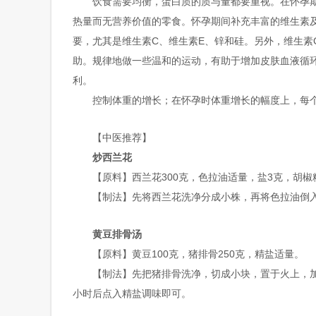
饮食需要均衡，蛋白质的质与量都要重视。在怀孕
热量而无营养价值的零食。怀孕期间补充丰富的维生素
要，尤其是维生素C、维生素E、锌和硅。另外，维生素
助。规律地做一些温和的运动，有助于增加皮肤血液循
利。
控制体重的增长；在怀孕时体重增长的幅度上，每个
【中医推荐】
炒西兰花
【原料】西兰花300克，色拉油适量，盐3克，胡椒
【制法】先将西兰花洗净分成小株，再将色拉油倒
黄豆排骨汤
【原料】黄豆100克，猪排骨250克，精盐适量。
【制法】先把猪排骨洗净，切成小块，置于火上，
小时后点入精盐调味即可。