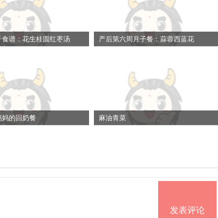
子食谱：花生桂圆红枣汤
产后第六周月子餐：蒜蓉西蓝花
妈妈的回奶餐
麻油青菜
发表评论