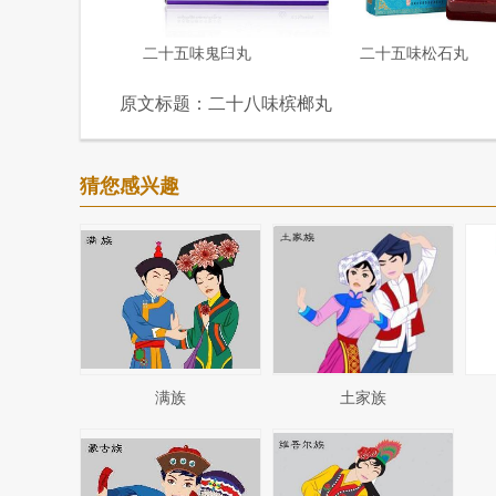
二十五味鬼臼丸
二十五味松石丸
原文标题：
二十八味槟榔丸
猜您感兴趣
满族
土家族