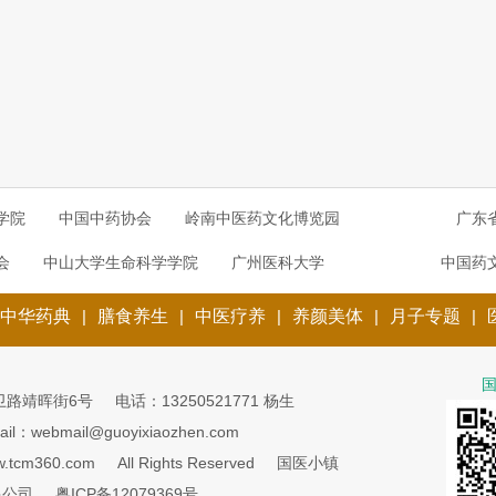
学院
中国中药协会
岭南中医药文化博览园
广东
会
中山大学生命科学学院
广州医科大学
中国药
中华药典
|
膳食养生
|
中医疗养
|
养颜美体
|
月子专题
|
卫路靖晖街6号
电话：13250521771 杨生
ail：webmail@guoyixiaozhen.com
.tcm360.com
All Rights Reserved
国医小镇
限公司
粤ICP备12079369号