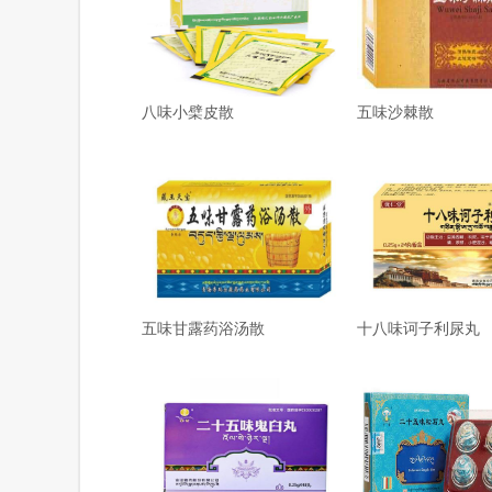
八味小檗皮散
五味沙棘散
五味甘露药浴汤散
十八味诃子利尿丸