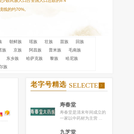
少数民族人口占全国人口总数的8.4
境线的约70%。
族
朝鲜族
瑶族
壮族
苗族
回族
诺族
京族
阿昌族
普米族
毛南族
东乡族
哈萨克族
黎族
哈尼族
尔族
老字号精选
SELECTED
>
寿春堂
寿春堂是清末年间成立的
一家以中药材为主营 ...
九芝堂