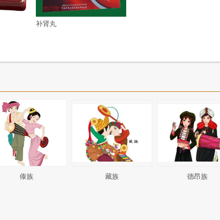
补肾丸
傣族
藏族
德昂族