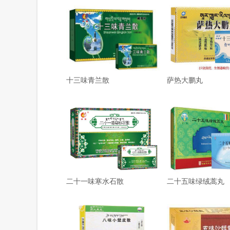
十三味青兰散
萨热大鹏丸
二十一味寒水石散
二十五味绿绒蒿丸