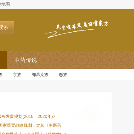
站地图
搜索
药
中药传说
族
京族
鄂温克族
怒族
展规划(2015—2020年)》、
多项国家重要战略规划，尤其《中医药