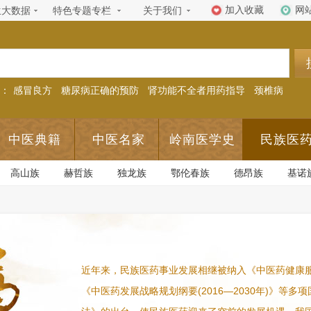
加入收藏
网
生大数据
特色专题专栏
关于我们
：
感冒良方
糖尿病正确的预防
肾功能不全者用药指导
颈椎病
中医典籍
中医名家
岭南医学史
民族医
高山族
赫哲族
独龙族
鄂伦春族
德昂族
基诺
近年来，民族医药事业发展相继被纳入《中医药健康服务发
《中医药发展战略规划纲要(2016—2030年)》等