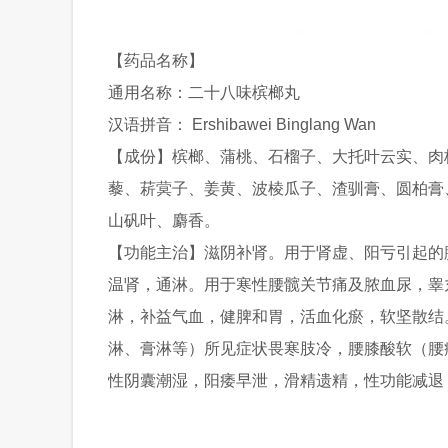
【药品名称】
通用名称：二十八味槟榔丸
汉语拼音： Ershibawei Binglang Wan
【成份】槟榔、蒲桃、石榴子、大托叶云实、肉
藜、菥蓂子、姜黄、波棱瓜子、渣驯膏、圆柏膏
山矾叶、麝香。
【功能主治】滋阴补肾。用于肾虚、阳亏引起的
温肾，通淋。用于寒性腰髋关节痛及脓血尿，睾
淋，补益气血，健脾和胃，活血化瘀，软坚散结
淋、膏淋等）所见症状畏寒肢冷，腰膝酸软（腰
性阴囊潮湿，阳痿早泄，滑精遗精，性功能减退