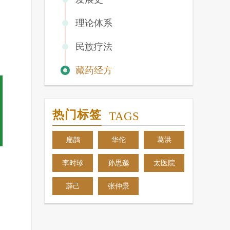
理论体系
民族疗法
藏药经方
热门标签
TAGS
扁鹊
华佗
葛洪
李时珍
孙思邈
太医院
薜己
张仲景