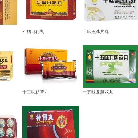
石榴日轮丸
十味黑冰片丸
十三味菥蓂丸
十五味龙胆花丸