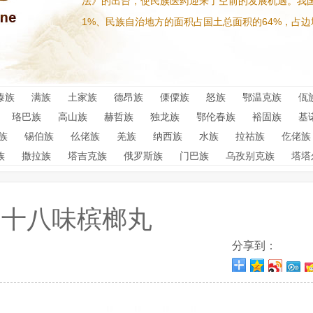
法》的出台，使民族医药迎来了空前的发展机遇。我国
1%、民族自治地方的面积占国土总面积的64%，占边
傣族
满族
土家族
德昂族
傈僳族
怒族
鄂温克族
佤
珞巴族
高山族
赫哲族
独龙族
鄂伦春族
裕固族
基
族
锡伯族
仫佬族
羌族
纳西族
水族
拉祜族
仡佬族
族
撒拉族
塔吉克族
俄罗斯族
门巴族
乌孜别克族
塔塔
二十八味槟榔丸
分享到：