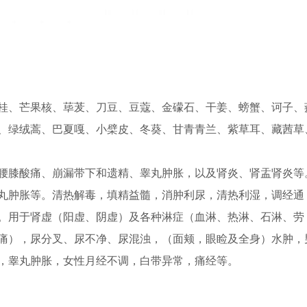
桂、芒果核、荜茇、刀豆、豆蔻、金礞石、干姜、螃蟹、诃子、
、绿绒蒿、巴夏嘎、小檗皮、冬葵、甘青青兰、紫草耳、藏茜草
腰膝酸痛、崩漏带下和遗精、睾丸肿胀，以及肾炎、肾盂肾炎等
丸肿胀等。清热解毒，填精益髓，消肿利尿，清热利湿，调经通
。用于肾虚（阳虚、阴虚）及各种淋症（血淋、热淋、石淋、劳
痛），尿分叉、尿不净、尿混浊，（面颊，眼睑及全身）水肿，
，睾丸肿胀，女性月经不调，白带异常，痛经等。