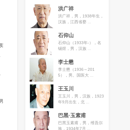
洪广祥
洪广祥，男，1938年生，
汉族，江西省婺 ...
石仰山
石仰山（1933年-），名
蒺
锡煜，男，汉族 ...
、
李士懋
李士懋（1936～201
。
5），男。国医大 ...
王玉川
王玉川，男，汉族，1923
男
年9月出生，北 ...
巴黑·玉素甫
巴黑玉素甫，男，维吾尔
族，1934年7月 ...