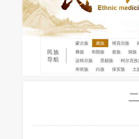
蒙古族
藏族
维吾尔族
民族
彝族
布朗族
畲族
侗族
导航
达斡尔族
景颇族
柯尔克孜
布依族
白族
保安族
土