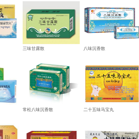
三味甘露散
八味沉香散
常松八味沉香散
二十五味马宝丸