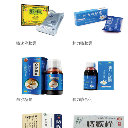
咳速停胶囊
肺力咳胶囊
白沙糖浆
肺力咳合剂