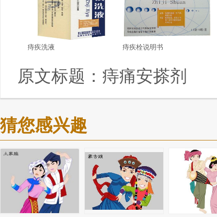
痔疾洗液
痔疾栓说明书
原文标题：
痔痛安搽剂
猜您感兴趣