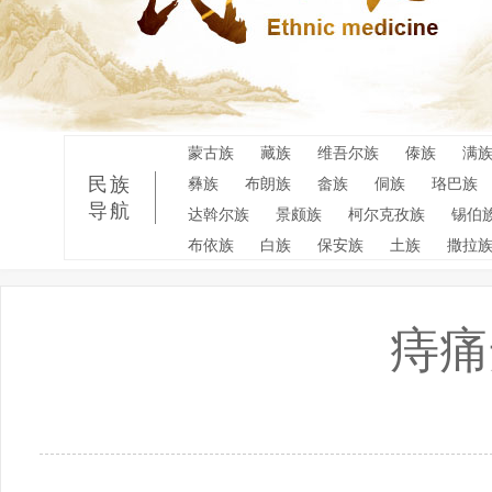
蒙古族
藏族
维吾尔族
傣族
满
民族
彝族
布朗族
畲族
侗族
珞巴族
导航
达斡尔族
景颇族
柯尔克孜族
锡伯
布依族
白族
保安族
土族
撒拉
痔痛