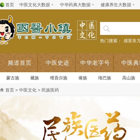
首页
中医文化大数据
中华药典大数据
健康养生大数据
热门搜索：
感冒良
频道首页
中医史迹
中华老字号
中医典
蒙古族
藏族
维吾尔族
傣族
珞巴族
高山族
首页
>
中医文化
> 民族医药