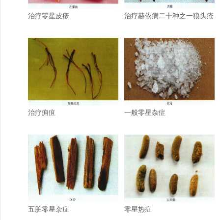
治疗零星皮疹
治疗赫依病二十种之一狼头疮
治疗痈疽
一般零星杂症
五脏零星杂症
零星热症