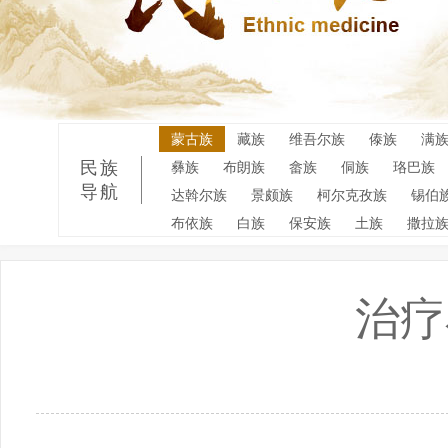
蒙古族
藏族
维吾尔族
傣族
满
民族
彝族
布朗族
畲族
侗族
珞巴族
导航
达斡尔族
景颇族
柯尔克孜族
锡伯
布依族
白族
保安族
土族
撒拉
治疗