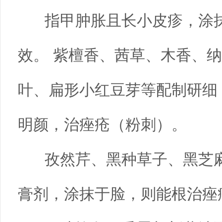
指甲肿胀且长小皮疹，涂抹
效。 紫檀香、茜草、木香、
叶、扁形小红豆芽等配制研细
明颜，治痤疮（粉刺）。
孜然芹、黑种草子、黑芝麻
膏剂，涂抹于脸，则能根治痤