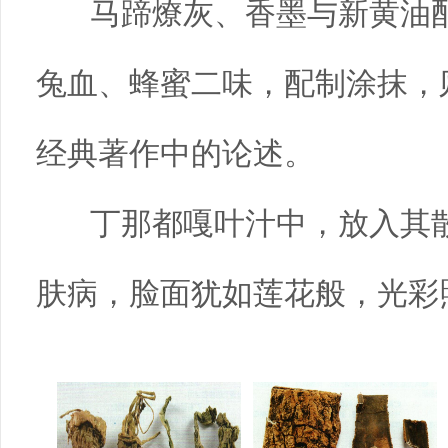
马蹄燎灰、香墨与新黄油
兔血、蜂蜜二味，配制涂抹，
经典著作中的论述。
丁那都嘎叶汁中，放入其散
肤病，脸面犹如莲花般，光彩