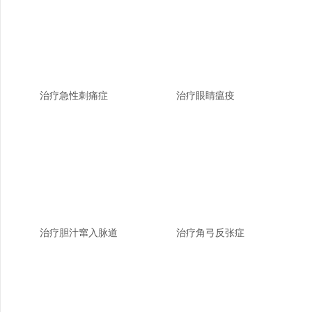
治疗急性刺痛症
治疗眼睛瘟疫
治疗胆汁窜入脉道
治疗角弓反张症