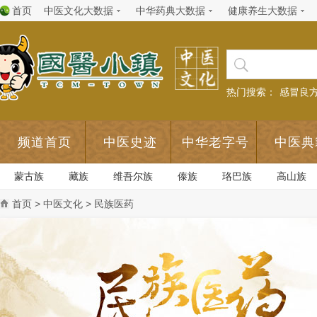
首页
中医文化大数据
中华药典大数据
健康养生大数据
热门搜索：
感冒良
频道首页
中医史迹
中华老字号
中医典
蒙古族
藏族
维吾尔族
傣族
珞巴族
高山族
首页
>
中医文化
> 民族医药