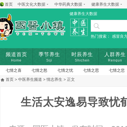
首页
中医文化大数据
中华药典大数据
健康养生大数据
健康养生大数据
热门搜索：
感冒良
频道首页
季节养生
时辰养生
人群养生
Home
Siji
Shichen
Renqun
七情之喜
七情之怒
七情之忧
七情之思
七情之悲
首页
>
中医养生频道
>
情志养生
> 正文
生活太安逸易导致忧