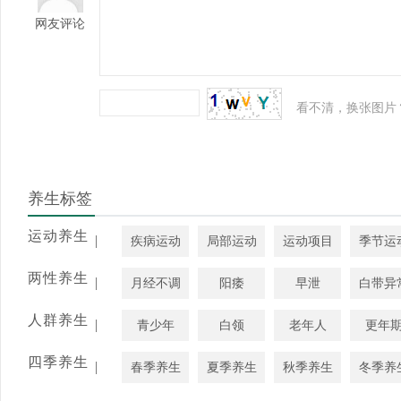
网友评论
看不清，换张图片
养生标签
运动养生
|
疾病运动
局部运动
运动项目
季节运
两性养生
|
月经不调
阳痿
早泄
白带异
人群养生
|
青少年
白领
老年人
更年
四季养生
|
春季养生
夏季养生
秋季养生
冬季养