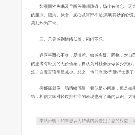
如顽固性失眠及早醒等睡眠障碍，场伴有健忘、乏
的腹胀、腹泻、厌食、恶心及胃部不适;莫明其妙的心
果却均为正常。
三、只是感到情绪低落，闷闷不乐。
遇喜事而心不爽，易激惹、敏感多疑、固执，对自
的患者有轻度的无价值感，自认为对社会没做多少贡献
难、自发言语明显减少。总之，他们老觉得“活得太累了
抑郁症就像一场情绪感冒，看似是小问题，但是如
绍，相信大家对轻度抑郁症的表现也有了新的认识，大
本站声明：如果您认为转载内容侵犯了您的权益，请