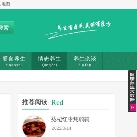
站地图
搜索
膳食养生
情志养生
养生杂谈
Shanshi
QingZhi
ZiaTan
Red
推荐阅读
菟杞红枣炖鹌鹑
2022/3/14