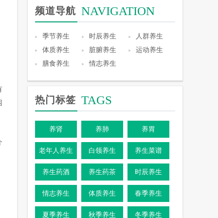
NAVIGATION
频道导航
季节养生
时辰养生
人群养生
体质养生
脏腑养生
运动养生
膳食养生
情志养生
有
TAGS
热门标签
困
养肾
养肺
养胃
介
老年人养生
白领养生
养生菜谱
养生药酒
养生药茶
时辰养生
情志养生
体质养生
春季养生
夏季养生
秋季养生
冬季养生