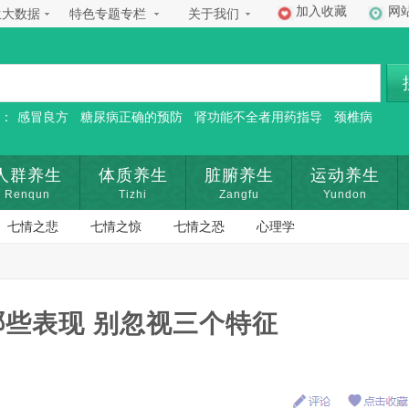
加入收藏
网
生大数据
特色专题专栏
关于我们
：
感冒良方
糖尿病正确的预防
肾功能不全者用药指导
颈椎病
人群养生
体质养生
脏腑养生
运动养生
Renqun
Tizhi
Zangfu
Yundon
七情之悲
七情之惊
七情之恐
心理学
些表现 别忽视三个特征