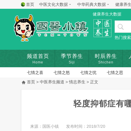
首页
中医文化大数据
中华药典大数据
健康养
健康养生大数据
热门搜索
频道首页
季节养生
时辰养生
Home
Siji
Shichen
七情之喜
七情之怒
七情之忧
七情之思
首页
>
中医养生频道
>
情志养生
> 正文
轻度抑郁症有哪
来源：国医小镇
发布时间：2018/7/20