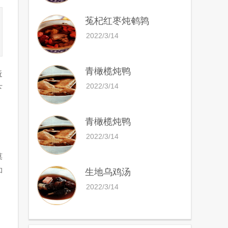
菟杞红枣炖鹌鹑
2022/3/14
青橄榄炖鸭
近
2022/3/14
下
青橄榄炖鸭
2022/3/14
莫
和
生地乌鸡汤
2022/3/14