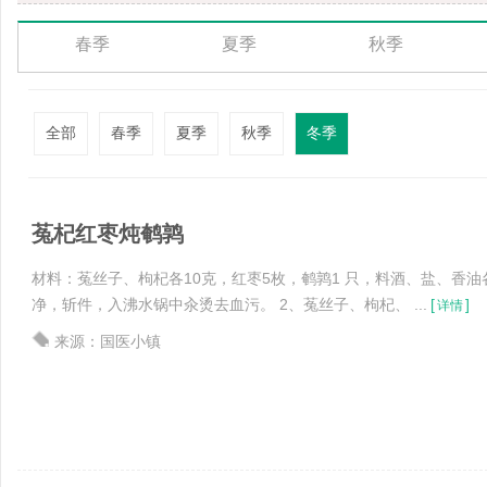
春季
夏季
秋季
全部
春季
夏季
秋季
冬季
菟杞红枣炖鹌鹑
材料：菟丝子、枸杞各10克，红枣5枚，鹌鹑1 只，料酒、盐、香油
净，斩件，入沸水锅中汆烫去血污。 2、菟丝子、枸杞、 ...
[
]
详情
来源：国医小镇