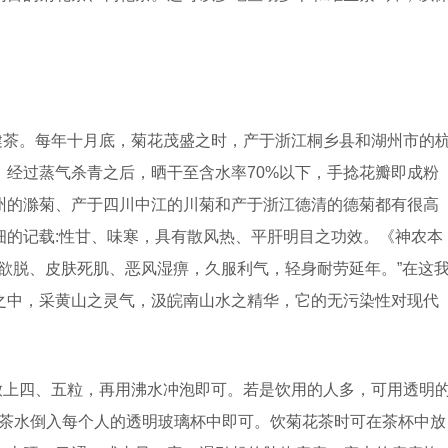
健茶。每年十月底，菊花茂盛之时，产于浙江桐乡县和湖州市的
经过蒸气杀青之后，晒干至含水率70%以下，手捻花瓣即成粉
州的滁菊、产于四川中江的川菊和产于浙江德清的德菊都有很高
细的记载:性甘、味寒，具有散风热、平肝明目之功效。《神农本
欲脱、皮肤死肌、恶风湿痹，久服利气，轻身耐劳延年。”在这
之中，采黄山之灵气，汲皖南山水之精华，它的无污染性对现代
放上四、五粒，再用沸水冲泡即可。若是饮用的人多，可用透明
把茶水倒入每个人的透明玻璃杯中即可。饮菊花茶时可在茶杯中放