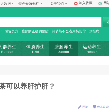
加入收藏
网
生大数据
特色专题专栏
关于我们
：
感冒良方
糖尿病正确的预防
肾功能不全者用药指导
颈椎病
人群养生
体质养生
脏腑养生
运动养生
Renqun
Tizhi
Zangfu
Yundon
茶可以养肝护肝？