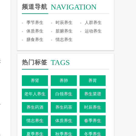
NAVIGATION
频道导航
季节养生
时辰养生
人群养生
体质养生
脏腑养生
运动养生
膳食养生
情志养生
老
TAGS
热门标签
养肾
养肺
养胃
老年人养生
白领养生
养生菜谱
对
养生药酒
养生药茶
时辰养生
情志养生
体质养生
春季养生
夏季养生
秋季养生
冬季养生
保