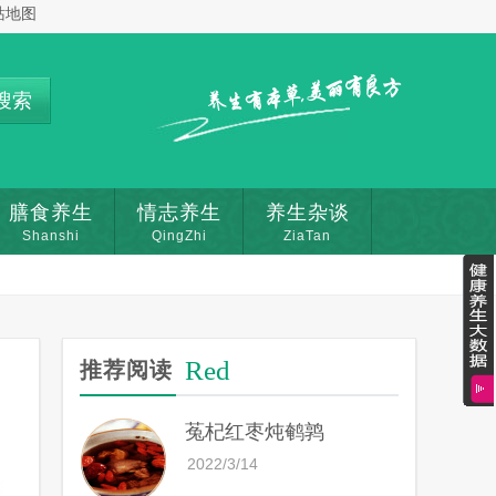
站地图
搜索
膳食养生
情志养生
养生杂谈
Shanshi
QingZhi
ZiaTan
Red
推荐阅读
菟杞红枣炖鹌鹑
2022/3/14