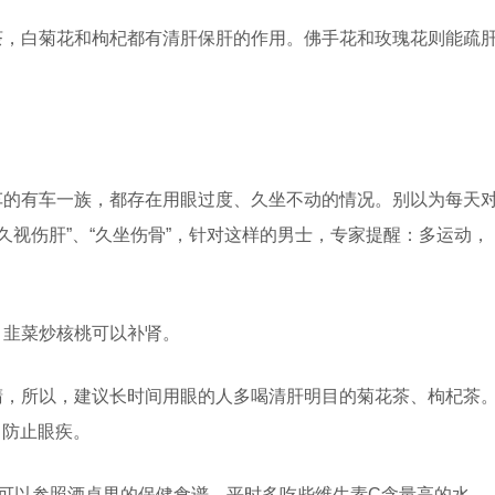
茶，白菊花和枸杞都有清肝保肝的作用。佛手花和玫瑰花则能疏
车的有车一族，都存在用眼过度、久坐不动的情况。别以为每天
久视伤肝”、“久坐伤骨”，针对这样的男士，专家提醒：多运动，
，韭菜炒核桃可以补肾。
睛，所以，建议长时间用眼的人多喝清肝明目的菊花茶、枸杞茶
，防止眼疾。
族可以参照酒桌男的保健食谱，平时多吃些维生素C含量高的水