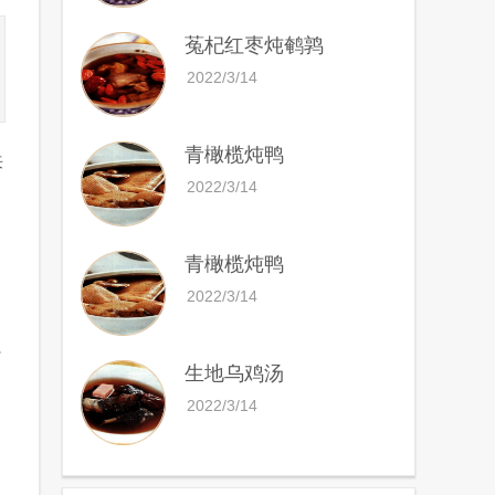
菟杞红枣炖鹌鹑
2022/3/14
青橄榄炖鸭
来
2022/3/14
青橄榄炖鸭
2022/3/14
了
生地乌鸡汤
2022/3/14