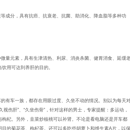
素等成分，具有抗癌、抗衰老、抗菌、助消化、降血脂等多种功
种微量元素，具有生津清热、利尿、消炎杀菌、健胃消食、延缓
当饮用可达到养肝的目的。
车的有车一族，都存在用眼过度、久坐不动的情况。别以为每天
久视伤肝”、“久坐伤骨”，针对这样的男士，专家提醒：多运动，
与枸杞。另外，韭菜炒核桃可以补肾。不论是看电脑还是开车都
明目的菊花茶、枸杞茶。还可以多吃些胡萝卜和维生素A片，以