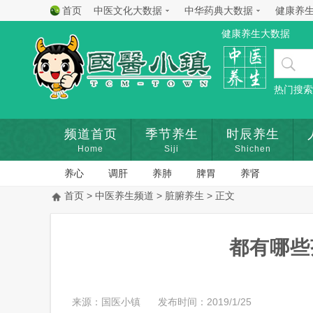
首页
中医文化大数据
中华药典大数据
健康养
健康养生大数据
热门搜索
频道首页
季节养生
时辰养生
Home
Siji
Shichen
养心
调肝
养肺
脾胃
养肾
首页
>
中医养生频道
>
脏腑养生
> 正文
都有哪些
来源：国医小镇
发布时间：2019/1/25