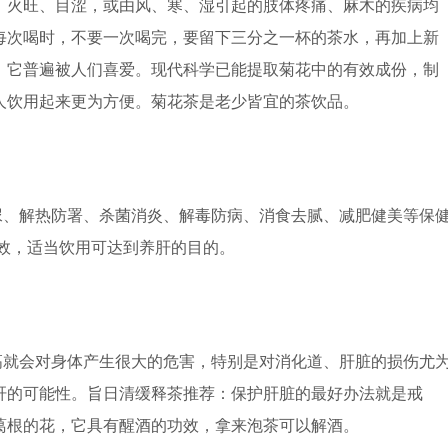
、火旺、目涩，或由风、寒、湿引起的肢体疼痛、麻木的疾病均
每次喝时，不要一次喝完，要留下三分之一杯的茶水，再加上新
，它普遍被人们喜爱。现代科学已能提取菊花中的有效成份，制
人饮用起来更为方便。菊花茶是老少皆宜的茶饮品。
尿、解热防署、杀菌消炎、解毒防病、消食去腻、减肥健美等保
效，适当饮用可达到养肝的目的。
高就会对身体产生很大的危害，特别是对消化道、肝脏的损伤尤
肝的可能性。旨日清缓释茶推荐：保护肝脏的最好办法就是戒
葛根的花，它具有醒酒的功效，拿来泡茶可以解酒。