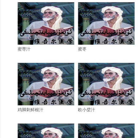
蜜専汁
蜜枣
鸡脚刺鲜根汁
欧小檗汁