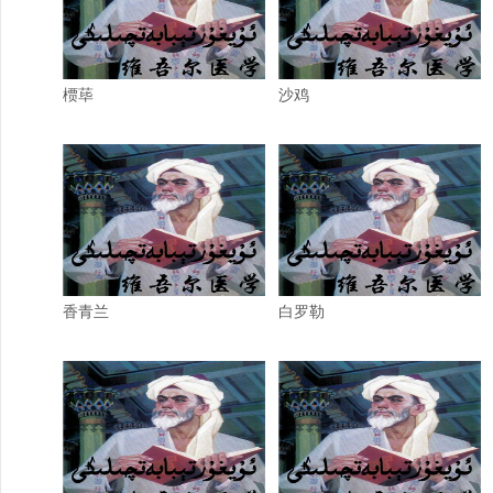
槚荜
沙鸡
香青兰
白罗勒