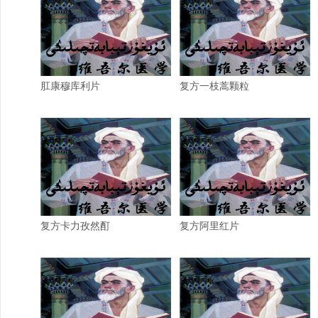
肛康穆库利片
复方一枝蒿颗粒
复方卡力孜然酊
复方阿里红片