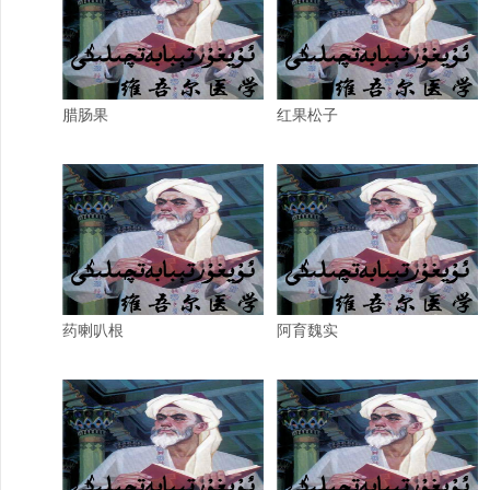
腊肠果
红果松子
药喇叭根
阿育魏实