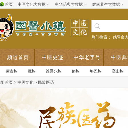
首页
中医文化大数据
中华药典大数据
健康养生大数据
热门搜索：
感冒良
频道首页
中医史迹
中华老字号
中医典
蒙古族
藏族
维吾尔族
傣族
珞巴族
高山族
首页
>
中医文化
> 民族医药