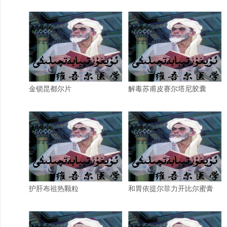
金锁昆都尔片
解毒苏甫皮赛尔塔尼胶囊
护肝布祖热颗粒
和胃依提尔菲力开比尔蜜膏