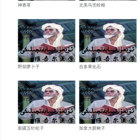
神香草
北美马兜铃根
野胡萝卜子
吉多果化石
新疆五针松子
加拿大胶树子