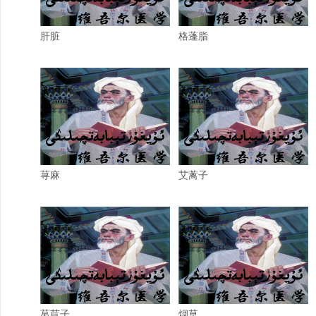
肝脏
格蓬脂
荨麻
艾蓠子
莴苣子
烟草