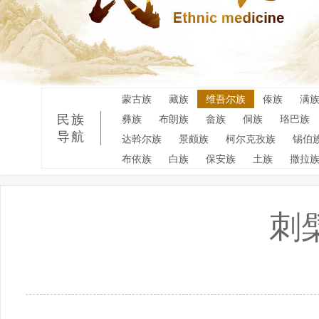
蒙古族
藏族
维吾尔族
傣族
满
民族
彝族
布朗族
畲族
侗族
珞巴族
导航
达斡尔族
景颇族
柯尔克孜族
锡伯
布依族
白族
保安族
土族
撒拉
刺