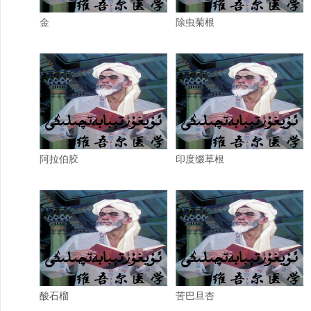
金
除虫菊根
阿拉伯胶
印度缀草根
酸石榴
苦巴旦杏