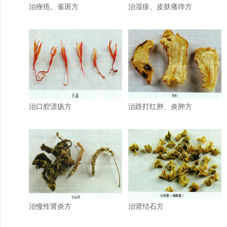
治痤疮、雀斑方
治湿疹、皮肤瘙痒方
治口腔渍疡方
治跌打红肿、炎肿方
治慢性肾炎方
治肾结石方