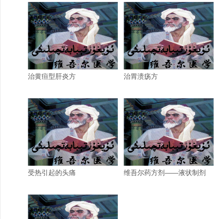
治黄疸型肝炎方
治胃溃疡方
受热引起的头痛
维吾尔药方剂——液状制剂