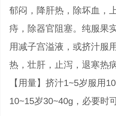
郁闷，降肝热，除坏血，
痔，除器官阻塞。纯服果
用减子宫溢液，或挤汁服
热，壮肝，止泻，退寒热
【用量】挤汁1~5岁服用10~1
10~15岁30~40g，必要