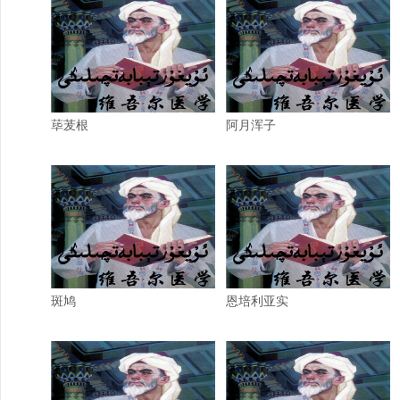
荜茇根
阿月浑子
斑鸠
恩培利亚实