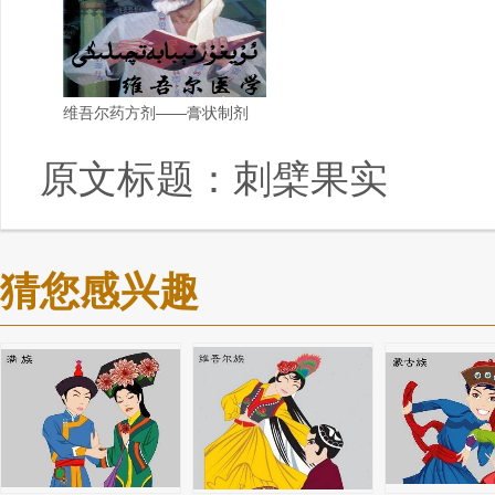
维吾尔药方剂——膏状制剂
原文标题：
刺檗果实
猜您感兴趣