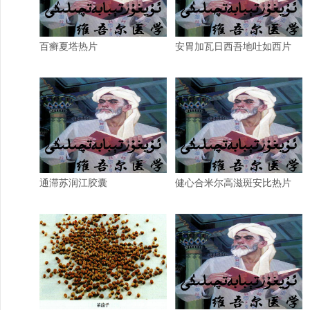
百癣夏塔热片
安胃加瓦日西吾地吐如西片
通滞苏润江胶囊
健心合米尔高滋斑安比热片