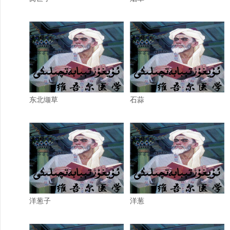
东北缬草
石蒜
洋葱子
洋葱