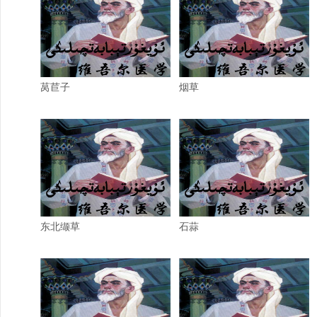
莴苣子
烟草
东北缬草
石蒜