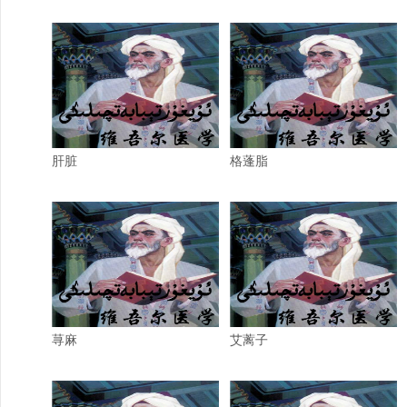
肝脏
格蓬脂
荨麻
艾蓠子