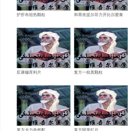
护肝布祖热颗粒
和胃依提尔菲力开比尔蜜膏
肛康穆库利片
复方一枝蒿颗粒
复方卡力孜然酊
复方阿里红片