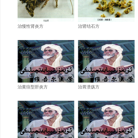
治慢性肾炎方
治肾结石方
治黄疸型肝炎方
治胃溃疡方