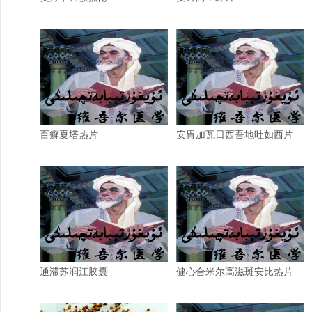
百癣夏塔热片
安胃加瓦日西吾地吐如西片
通滞苏润江胶囊
健心合米尔高滋斑安比热片