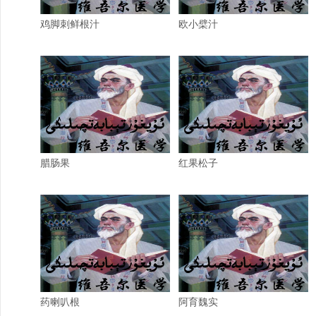
鸡脚刺鲜根汁
欧小檗汁
腊肠果
红果松子
药喇叭根
阿育魏实