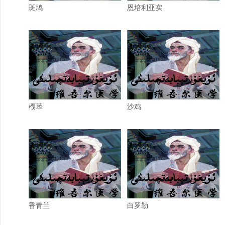
斑鸠
恩培利亚实
槚荜
沙鸡
香青兰
白罗勒