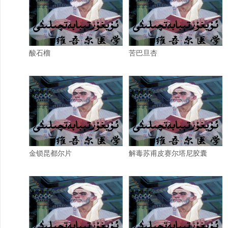
酸石榴
苦巴旦杏
金锁昆都尔片
解毒苏甫皮赛尔塔尼胶囊