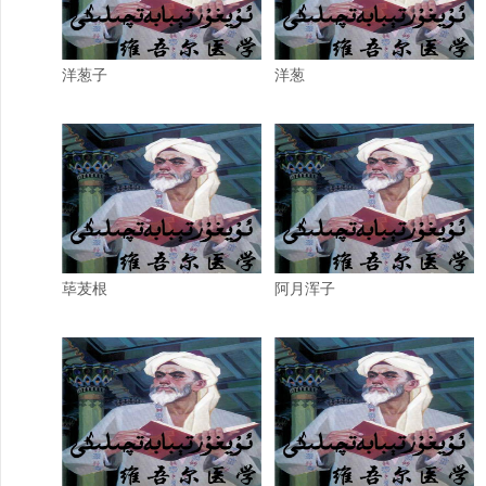
洋葱子
洋葱
荜茇根
阿月浑子