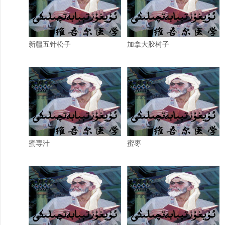
新疆五针松子
加拿大胶树子
蜜専汁
蜜枣