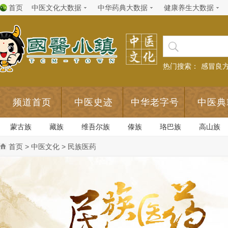
首页
中医文化大数据
中华药典大数据
健康养生大数据
热门搜索：
感冒良
频道首页
中医史迹
中华老字号
中医典
蒙古族
藏族
维吾尔族
傣族
珞巴族
高山族
首页
>
中医文化
> 民族医药