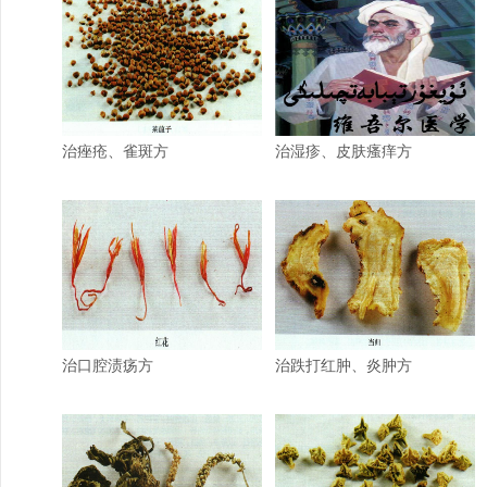
治痤疮、雀斑方
治湿疹、皮肤瘙痒方
治口腔渍疡方
治跌打红肿、炎肿方