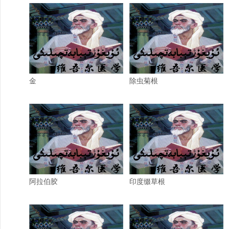
金
除虫菊根
阿拉伯胶
印度缀草根