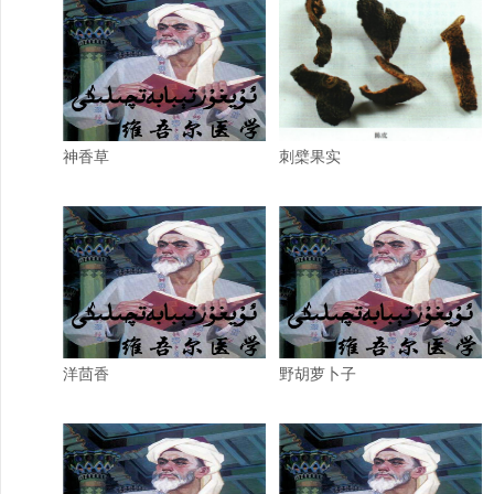
神香草
刺檗果实
洋茴香
野胡萝卜子