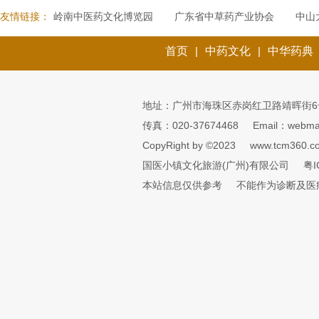
友情链接：
岭南中医药文化博览园
广东省中草药产业协会
中山
首页
|
中药文化
|
中华药典
地址：广州市海珠区赤岗红卫路靖晖街6
传真：020-37674468
Email：webmai
CopyRight by ©2023
www.tcm360.c
国医小镇文化旅游(广州)有限公司
粤I
本站信息仅供参考
不能作为诊断及医