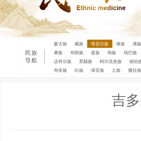
蒙古族
藏族
维吾尔族
傣族
满
民族
彝族
布朗族
畲族
侗族
珞巴族
导航
达斡尔族
景颇族
柯尔克孜族
锡伯
布依族
白族
保安族
土族
撒拉
吉多