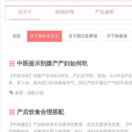
坐月子
疾病护理
产后减肥
全部
月子期饮食宜忌
月子期注意事项
月子期食谱
中医提示剖腹产产妇如何吃
【中医分析】剖腹产术后6小时内，产妇应平卧、禁食。6小时后产
条、萝卜汤。因为肛门尚未恢复排气，所以产妇不要吃产气和不易消化
来源：国医小镇
产后饮食合理搭配
【中医建议】产妇的饮食不仅要讲究数量，而且也要讲究质量。【
产期的损失，还要满足婴儿的需要。所以。孕妇饮食既要富含营养，又