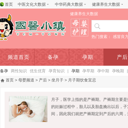
首页
中医文化大数据
中华药典大数据
健康养生大数据
健康养生大数据
热门搜索：
感冒良
频道首页
备孕
孕期
产后
备孕
两性知识
优生优育
孕育知识
|
孕期
孕早期
孕中期
孕晚期
|
首页
>
母婴频道
>
产后
>
坐月子
> 月子期饮食宜忌
月子，医学上指的是产褥期。产褥期主要是
的妊娠过程中，胎儿以及胎盘娩出以后，子
间，因此我们就把产褥期定到产后的六周，