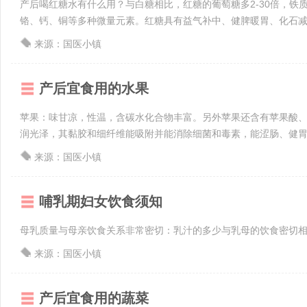
产后喝红糖水有什么用？与白糖相比，红糖的葡萄糖多2-30倍，铁
铬、钙、铜等多种微量元素。红糖具有益气补中、健脾暖胃、化石减痛之
来源：国医小镇
产后宜食用的水果
苹果：味甘凉，性温，含碳水化合物丰富。另外苹果还含有苹果酸
润光泽，其黏胶和细纤维能吸附并能消除细菌和毒素，能涩肠、健胃、
来源：国医小镇
哺乳期妇女饮食须知
母乳质量与母亲饮食关系非常密切：乳汁的多少与乳母的饮食密切
来源：国医小镇
产后宜食用的蔬菜