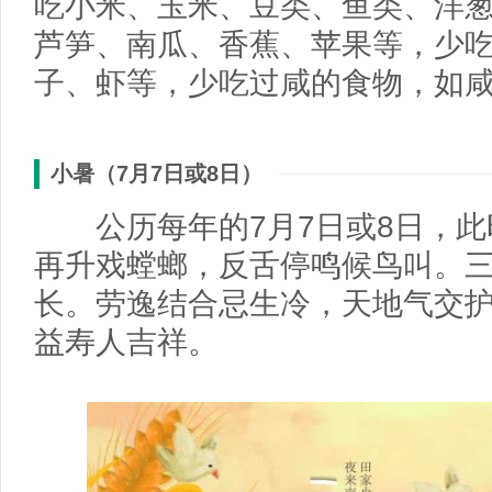
吃小米、玉米、豆类、鱼类、洋
芦笋、南瓜、香蕉、苹果等，少
子、虾等，少吃过咸的食物，如
小暑（7月7日或8日）
公历每年的7月7日或8日，此时
再升戏螳螂，反舌停鸣候鸟叫。
长。劳逸结合忌生冷，天地气交
益寿人吉祥。