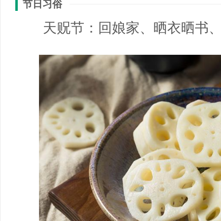
节日习俗
天贶节：回娘家、晒衣晒书、